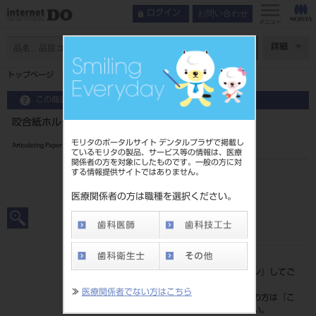
お問い合わせ
ログイン
メニュー
ページ数
詳細
トップページ
咬合紙ホルダー クレンメル
この商品に関するお問い合わせ
咬合紙ホルダー クレンメル
モリタのポータルサイト デンタルプラザで掲載し
Articulating Paper Holder
ているモリタの製品、サービス等の情報は、医療
関係者の方を対象にしたものです。一般の方に対
する情報提供サイトではありません。
品目コード
201010114
医療関係者の方は職種を選択ください。
JAN/EANコード
4963931112500
標準価格
価格の確認は『
ログイン
』してご
覧ください。
≫
医療関係者でない方はこちら
ネット会員登録がまだの方は『
こ
ちら
』より登録ください。