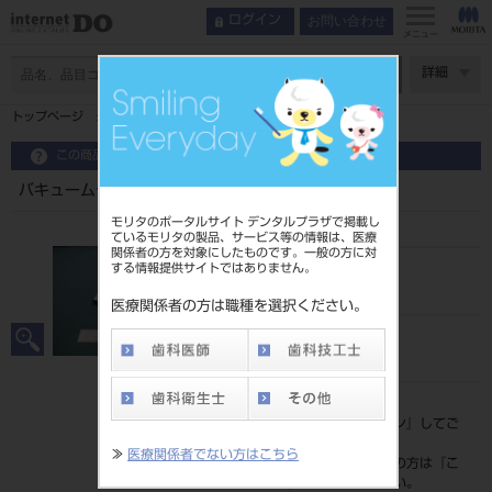
お問い合わせ
ログイン
メニュー
ページ数
詳細
トップページ
バキュームチップＡ－１新型 ２個入
この商品に関するお問い合わせ
バキュームチップＡ－１新型 ２個入
モリタのポータルサイト デンタルプラザで掲載し
ているモリタの製品、サービス等の情報は、医療
関係者の方を対象にしたものです。一般の方に対
する情報提供サイトではありません。
品目コード
105190040
医療関係者の方は職種を選択ください。
JAN/EANコード
4548213203734
標準価格
価格の確認は『
ログイン
』してご
覧ください。
≫
医療関係者でない方はこちら
ネット会員登録がまだの方は『
こ
ちら
』より登録ください。