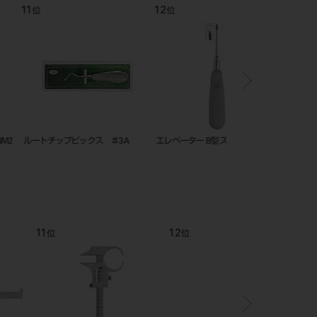
12
1
位
位
ップピックス ♯3A
エレベーター B型 スピアー ＃1S
エレベーター Ｄ型 （
12
1
位
位