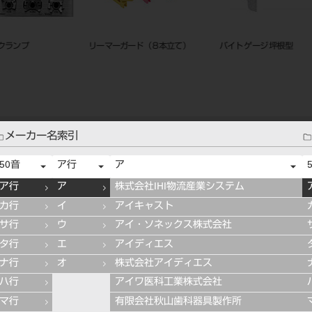
リーマーガード（８本立て）
バイト ゲージ 坪根型
技工ノギ
メーカー名索引
50音
ア行
ア
ア行
ア
株式会社IHI物流産業システム
カ行
イ
アイキャスト
サ行
ウ
アイ・ソネックス株式会社
タ行
エ
アイディエス
ナ行
オ
株式会社アイディエス
ハ行
アイワ医科工業株式会社
マ行
有限会社秋山歯科器具製作所