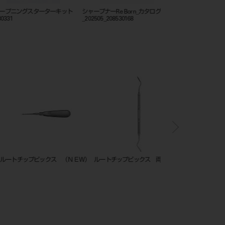
ニングスターターキット
シャープナーRe Born_カタログ
フレームカットバックト
_202505_208530168
ップピックス （ＮＥＷ）
ルートチップピックス 両頭
ルートチップピックス 