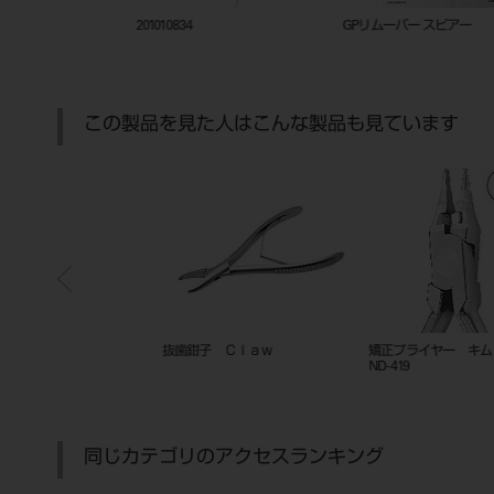
ックトレー
201010834
GPリムーバー スピアー
この製品を見た人はこんな製品も見ています
 ＃5C
抜歯鉗子 Ｃｌａｗ
矯正プライヤー キム （超硬付
ND-419
同じカテゴリのアクセスランキング