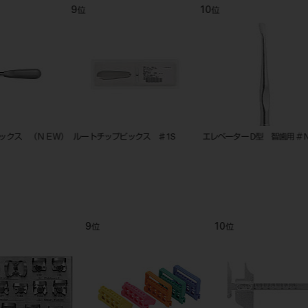
9
10
11
位
位
位
Ｗ）
ルートチップピックス ♯1S
エレベーター D型 智歯用 ＃NM2
ルートチ
9
10
11
位
位
位