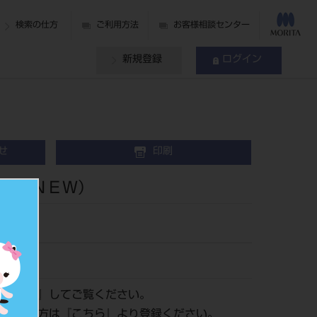
検索の仕方
ご利用方法
お客様相談センター
新規登録
ログイン
せ
印刷
 （ＮＥＷ）
ログイン
』してご覧ください。
がまだの方は『
こちら
』より登録ください。