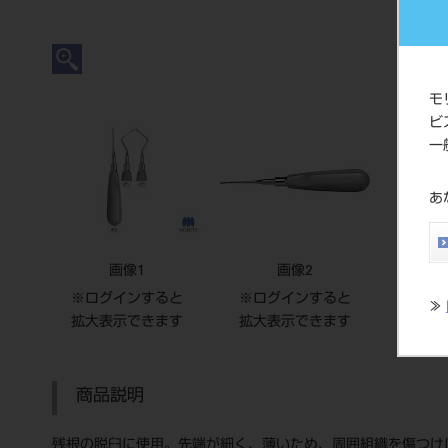
モ
ビ
一
あ
画像1
画像2
※ログインすると
※ログインすると
≫
拡大表示できます
拡大表示できます
商品説明
残根の脱臼に使用。先端が細く、薄いため、周囲組織を傷つけ