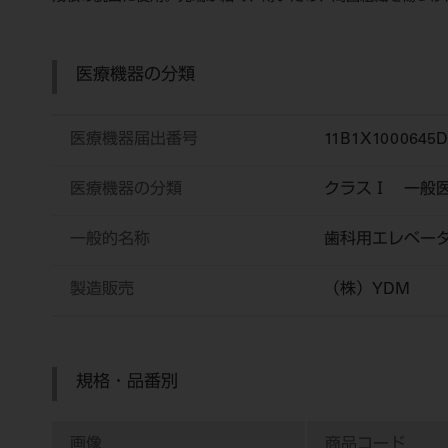
医療機器の分類
医療機器届出番号
11B1X1000645D
医療機器の分類
クラスⅠ 一般
一般的名称
歯科用エレベー
製造販売
（株）YDM
規格・品番別
画像
商品コード