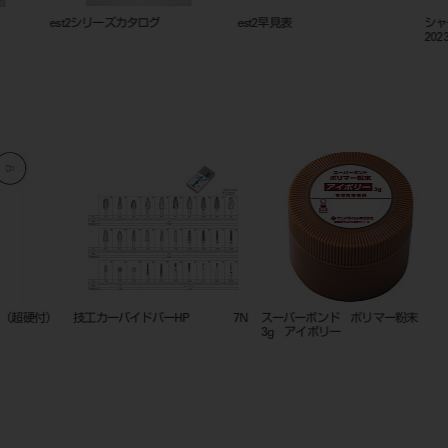
est2シリーズカタログ
est2早見表
シャープ
20230331
）
技工カーバイドバーHP 7N
スーパーボンド ポリマー粉末
ルートチ
3g アイボリー