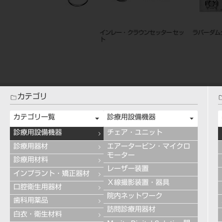
インレー・クラウンセッター セッ
ラバーダムクランプ
ト
カテゴリ
カテゴリ一覧
診療用設備機器
診療用設備機器
チェア・ユニット
診療用器材
エアータービン・マイクロ
モーター
診療用材料
レーザー装置
インプラント・矯正器材
Ｘ線撮影装置・器具
口腔衛生用器材
院内ネットワーク
歯科用薬品
訪問診療用器材
白衣・衛生材料