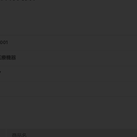
001
医療機器
タ
商品名