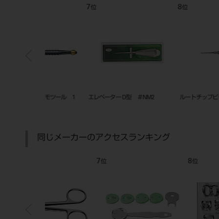
7
8
位
位
Xデズモツール 1
エレベーター D型 ＃NM2
ルートチップピックス （ＮＥ
同じメーカーのアクセスランキング
7
8
位
位