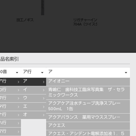
ス
リガチャーインスツルメント YS-
ＧＰリムーバー スピア
704A（ツイスター）
品名索引
50音
ア行
ア
ア行
ア
アイオニー
カ行
イ
青嶋仁 歯科技工臨床写真集 ザ・セラ
ミックワークス
サ行
ウ
アクアケア注水チューブ洗浄スプレー
タ行
エ
500mL 1缶
ナ行
オ
アクアバランス 薬用マウススプレ－
ハ行
アクエス
マ行
アクエス・アシデント電解添加液１．５