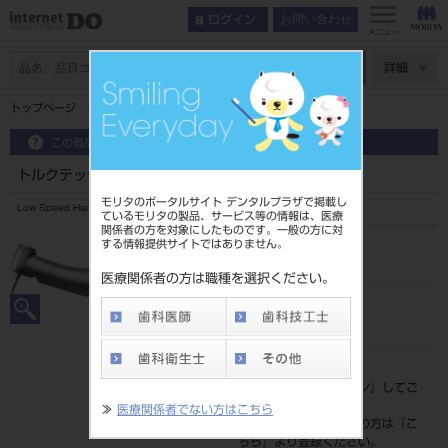
お問い合わせ
ログイン
メニュー
ページ数
詳細
トップページ
トルクテック 等速コントラ ライト付 CA-DC-O
この商品に関するお問い合わせ
トルクテック 等速コントラ ライト付 CA-DC-O
モリタのポータルサイト デンタルプラザで掲載し
Low Speed Handpiece
ているモリタの製品、サービス等の情報は、医療
関係者の方を対象にしたものです。一般の方に対
する情報提供サイトではありません。
品目コード
101900410
医療関係者の方は職種を選択ください。
JAN/EANコード
4548213016594
標準価格
価格の確認は『
ログイン
』してご
覧ください。
≫
医療関係者でない方はこちら
ネット会員登録がまだの方は『
こ
ちら
』より登録ください。