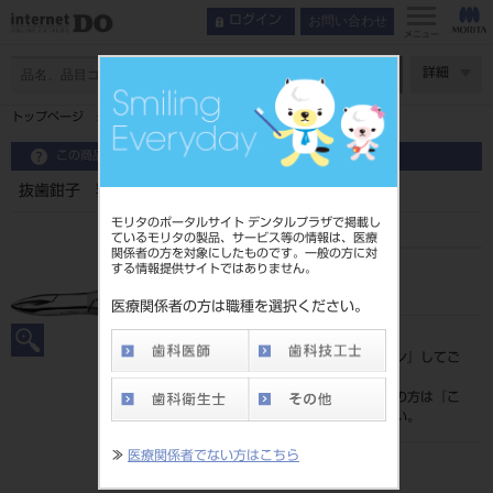
お問い合わせ
ログイン
メニュー
ページ数
詳細
トップページ
抜歯鉗子 乳歯用
この商品に関するお問い合わせ
抜歯鉗子 乳歯用
モリタのポータルサイト デンタルプラザで掲載し
ているモリタの製品、サービス等の情報は、医療
関係者の方を対象にしたものです。一般の方に対
する情報提供サイトではありません。
品目コード
201010216
医療関係者の方は職種を選択ください。
標準価格
価格の確認は『
ログイン
』してご
覧ください。
ネット会員登録がまだの方は『
こ
ちら
』より登録ください。
≫
医療関係者でない方はこちら
メーカー
株式会社YDM