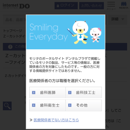
お問い合わせ
ログイン
メニュー
ページ数
詳細
トップページ
Ｚ－カットダイヤ（ジルコニア用）５入 ＦＧ スーパーファイン
この商品に関するお問い合わせ
Ｚ－カットダイヤ（ジルコニア用）５入 ＦＧ スーパ
モリタのポータルサイト デンタルプラザで掲載し
ーファイン
ているモリタの製品、サービス等の情報は、医療
関係者の方を対象にしたものです。一般の方に対
する情報提供サイトではありません。
Z-カットダイヤ（ジルコニア用） FG スーパーファイン 5入
医療関係者の方は職種を選択ください。
品目コード
206160301
標準価格
価格の確認は『
ログイン
』してご
覧ください。
≫
医療関係者でない方はこちら
ネット会員登録がまだの方は『
こ
ちら
』より登録ください。