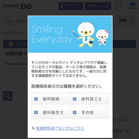
お問い合わせ
ログイン
メニュー
ページ数
詳細
トップページ
粘膜剥離子 ＃14
この商品に関するお問い合わせ
粘膜剥離子 ＃14
モリタのポータルサイト デンタルプラザで掲載し
Periosteal Elevator
ているモリタの製品、サービス等の情報は、医療
関係者の方を対象にしたものです。一般の方に対
する情報提供サイトではありません。
品目コード
201010278
医療関係者の方は職種を選択ください。
JAN/EANコード
4963931151400
標準価格
価格の確認は『
ログイン
』してご
覧ください。
≫
医療関係者でない方はこちら
ネット会員登録がまだの方は『
こ
ちら
』より登録ください。