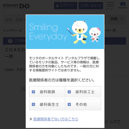
お問い合わせ
ログイン
メニュー
ページ数
詳細
トップページ
ＣＯＡ５０１０ ＣＯＡ５ スタンドアローン／サーバー用
この商品に関するお問い合わせ
ＣＯＡ５０１０ ＣＯＡ５ スタンドアローン／サーバ
ー用
モリタのポータルサイト デンタルプラザで掲載し
ているモリタの製品、サービス等の情報は、医療
関係者の方を対象にしたものです。一般の方に対
COA5 スタンドアローン/サーバー用ソフト
する情報提供サイトではありません。
医療関係者の方は職種を選択ください。
品目コード
206860063
JAN/EANコード
4571261432795
標準価格
≫
医療関係者でない方はこちら
価格の確認は『
ログイン
』してご
覧ください。