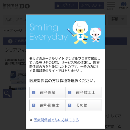
お問い合わせ
ログイン
メニュー
ページ数
詳細
トップページ
クリアフィル マジェスティ ESフロー Low A4
この商品に関するお問い合わせ
クリアフィル マジェスティ ESフロー Low A4
モリタのポータルサイト デンタルプラザで掲載し
Composite Resin
ているモリタの製品、サービス等の情報は、医療
歯科充填用コンポジットレジン
関係者の方を対象にしたものです。一般の方に対
する情報提供サイトではありません。
品目コード
202430305
医療関係者の方は職種を選択ください。
JAN/EANコード
4571110533055
標準価格
価格の確認は『
ログイン
』してご
≫
医療関係者でない方はこちら
覧ください。
ネット会員登録がまだの方は『
こ