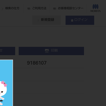
検索の仕方
ご利用方法
お客様相談センター
新規登録
ログイン
せ
印刷
E10 9186107
26
325481