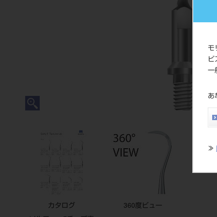
モ
ビ
一
あ
≫
カタログ
360度ビュー