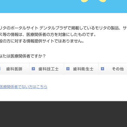
価格の確
標準価格
ネット会
い。
リタのポータルサイト デンタルプラザで掲載しているモリタの製品、サ
メーカー
（株）モ
ス等の情報は、医療関係者の方を対象にしたものです。
般の方に対する情報提供サイトではありません。
DO vol.26 掲載ペー
115
なたは医療関係者ですか？
ジ
医療関係者でない方はこちら