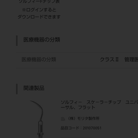
ソルフィーFチップ表
※ログインすると
ダウンロードできます
医療機器の分類
医療機器の分類
クラスⅡ 管理
関連製品
ソルフィ－ スケ－ラ－チップ ユニ
ーサル、フラット
（株）モリタ製作所
品目コード
：201070051