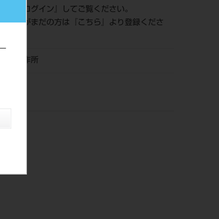
認は『
ログイン
』してご覧ください。
員登録がまだの方は『
こちら
』より登録くださ
ー
リタ製作所