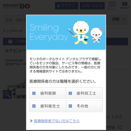
お問い合わせ
ログイン
メニュー
ページ数
詳細
トップページ
ルナビューELⅡ 単独BOXタイプ
この商品に関するお問い合わせ
ルナビューELⅡ 単独BOXタイプ
モリタのポータルサイト デンタルプラザで掲載し
Operating Light
ているモリタの製品、サービス等の情報は、医療
LEDオペレーティングライト
関係者の方を対象にしたものです。一般の方に対
する情報提供サイトではありません。
品目コード
101351560
医療関係者の方は職種を選択ください。
JAN/EANコード
4900541000803
標準価格
価格の確認は『
ログイン
』してご
≫
医療関係者でない方はこちら
覧ください。
ネット会員登録がまだの方は『
こ