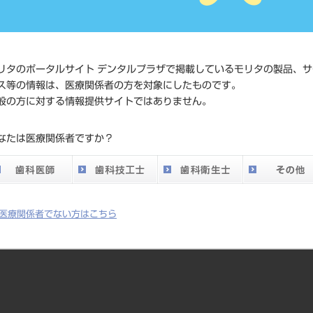
価格の確
標準価格
ネット会
い。
リタのポータルサイト デンタルプラザで掲載しているモリタの製品、サ
メーカー
（株）Y
ス等の情報は、医療関係者の方を対象にしたものです。
般の方に対する情報提供サイトではありません。
DO vol.26 掲載ペー
231
なたは医療関係者ですか？
ジ
医療関係者でない方はこちら