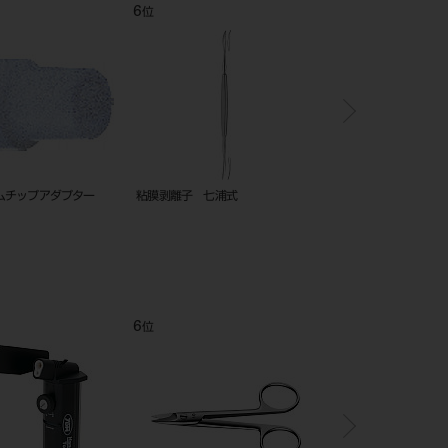
12
1
位
位
カストロビージョ
替刃メス 10枚入 No.390（マイク
縫合針 丸強（ＴＨ） 
ロ用）
５㎜～２４㎜
12
1
位
位