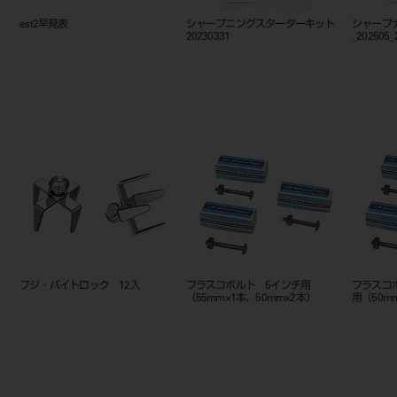
est2シリーズカタログ
est2早見表
シャープ
20230331
５入
AIR GUARD SP(エアーガード
エバトップ S(φ29mm）5個入
ゾンデ ホ
SP) #