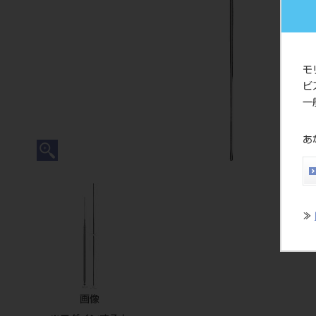
モ
ビ
一
あ
≫
画像