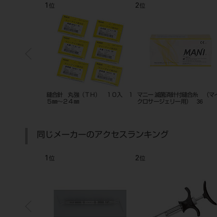
7
8
位
位
式
替刃メス ２０枚入 ステンレス
縫合針 丸直（ＴＳ） １０入
５㎜～２４㎜
同じメーカーのアクセスランキング
7
8
位
位