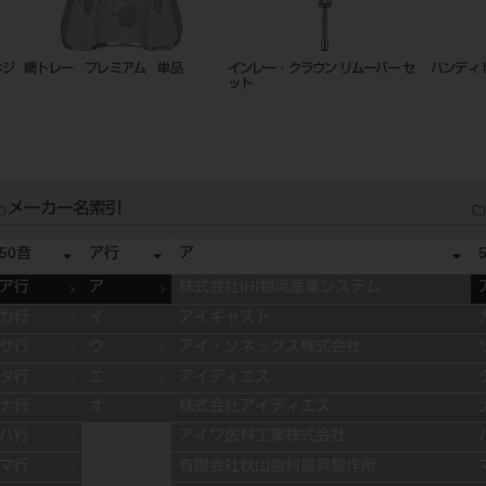
リーマーガード（８本立て）
バイト ゲージ 坪根型
技工ノギ
メーカー名索引
50音
ア行
ア
ア行
ア
株式会社IHI物流産業システム
カ行
イ
アイキャスト
サ行
ウ
アイ・ソネックス株式会社
タ行
エ
アイディエス
ナ行
オ
株式会社アイディエス
ハ行
アイワ医科工業株式会社
マ行
有限会社秋山歯科器具製作所