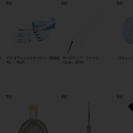
9
10
11
位
位
位
 １
替刃メスハンドル（ステンレス）
縫合針 角弱（ＭＥ） １０入 １
持針器 
＃3
５㎜～２４㎜
9
10
11
位
位
位