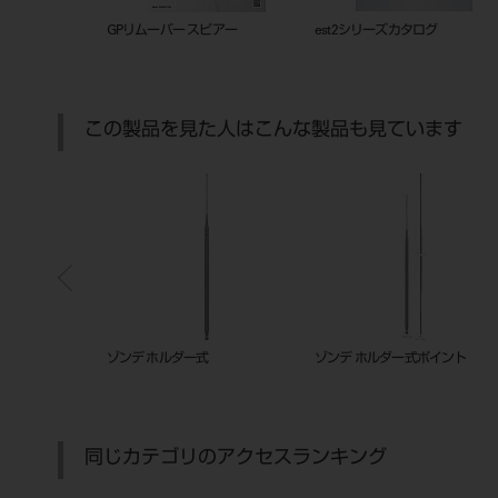
ックトレー
201010834
GPリムーバー スピアー
この製品を見た人はこんな製品も見ています
ルダー 15022
マイクロラックスⅡ
カーバイドバーＨＰ４４．５㎜
ブリスター＃７０４（０２３）
同じカテゴリのアクセスランキング