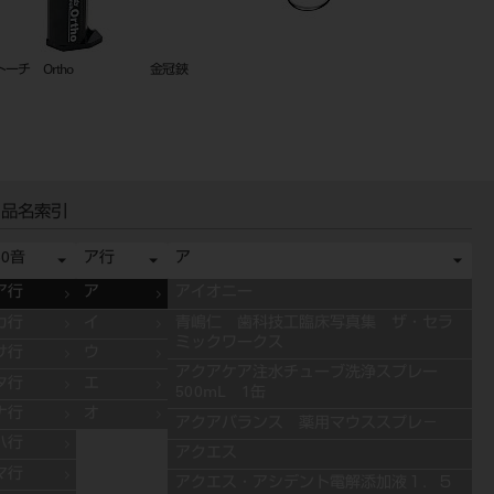
ス
リガチャーインスツルメント YS-
ＧＰリムーバー スピア
704A（ツイスター）
品名索引
50音
ア行
ア
ア行
ア
アイオニー
カ行
イ
青嶋仁 歯科技工臨床写真集 ザ・セラ
ミックワークス
サ行
ウ
アクアケア注水チューブ洗浄スプレー
タ行
エ
500mL 1缶
ナ行
オ
アクアバランス 薬用マウススプレ－
ハ行
アクエス
マ行
アクエス・アシデント電解添加液１．５