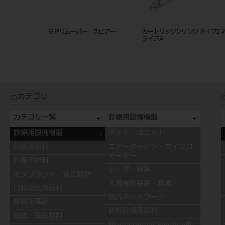
インレー・クラウンセッター セッ
ラバーダムクランプ
ト
カテゴリ
カテゴリ一覧
診療用設備機器
診療用設備機器
チェア・ユニット
診療用器材
エアータービン・マイクロ
モーター
診療用材料
レーザー装置
インプラント・矯正器材
Ｘ線撮影装置・器具
口腔衛生用器材
院内ネットワーク
歯科用薬品
訪問診療用器材
白衣・衛生材料