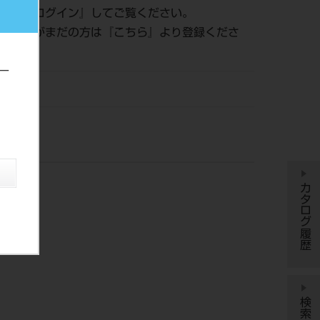
認は『
ログイン
』してご覧ください。
員登録がまだの方は『
こちら
』より登録くださ
ー
DM
カタログ履歴
検索履歴