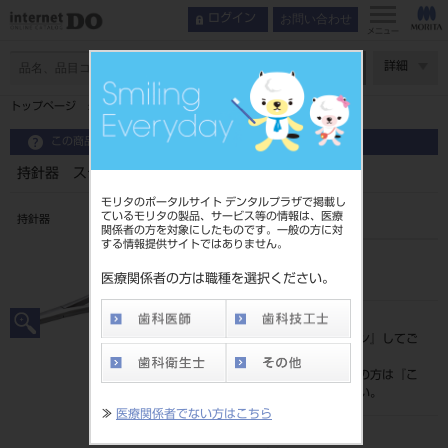
お問い合わせ
ログイン
メニュー
ページ数
詳細
トップページ
持針器 スティル
この商品に関するお問い合わせ
持針器 スティル
モリタのポータルサイト デンタルプラザで掲載し
ているモリタの製品、サービス等の情報は、医療
持針器
関係者の方を対象にしたものです。一般の方に対
する情報提供サイトではありません。
品目コード
201010249
医療関係者の方は職種を選択ください。
標準価格
価格の確認は『
ログイン
』してご
覧ください。
ネット会員登録がまだの方は『
こ
ちら
』より登録ください。
≫
医療関係者でない方はこちら
メーカー