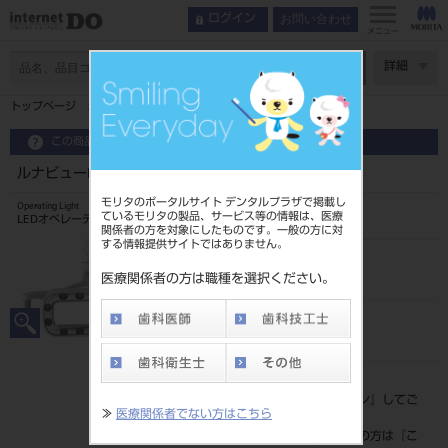
お問い合わせ
ログイン
メニュー
ページ数
詳細
トップページ
ルナビューELⅡ シグノG50・G40・G20・G10
この商品に関するお問い合わせ
ルナビューELⅡ シグノG50・G40・G20・G10
モリタのポータルサイト デンタルプラザで掲載し
Operating Light
ているモリタの製品、サービス等の情報は、医療
LEDオペレーティングライト
関係者の方を対象にしたものです。一般の方に対
する情報提供サイトではありません。
品目コード
101351550
医療関係者の方は職種を選択ください。
JAN/EANコード
4900541000780
標準価格
価格の確認は『
ログイン
』してご
≫
医療関係者でない方はこちら
覧ください。
ネット会員登録がまだの方は『
こ