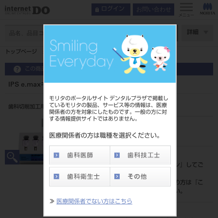
お問い合わせ
ログイン
メニュー
ページ数
詳細
トップページ
IPS e.maxキャド LT C16 (5入)
この商品に関するお問い合わせ
IPS e.maxキャド LT C16 (5入)
モリタのポータルサイト デンタルプラザで掲載し
ているモリタの製品、サービス等の情報は、医療
歯科切削加工用セラミックス
関係者の方を対象にしたものです。一般の方に対
する情報提供サイトではありません。
品目コード
206450648
医療関係者の方は職種を選択ください。
標準価格
価格の確認は『
ログイン
』してご
覧ください。
ネット会員登録がまだの方は『
こ
ちら
』より登録ください。
≫
医療関係者でない方はこちら
メーカー