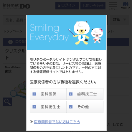
お問い合わせ
ログイン
メニュー
ページ数
詳細
トップページ
クリスタルHDミラー ワンピース 12入 ネオンセット
この商品に関するお問い合わせ
クリスタルHDミラー ワンピース 12入 ネオンセッ
ト
モリタのポータルサイト デンタルプラザで掲載し
ているモリタの製品、サービス等の情報は、医療
関係者の方を対象にしたものです。一般の方に対
Dental Mirror
歯鏡
する情報提供サイトではありません。
医療関係者の方は職種を選択ください。
品目コード
206320304
JAN/EANコード
4560266534634
標準価格
≫
医療関係者でない方はこちら
価格の確認は『
ログイン
』してご
覧ください。