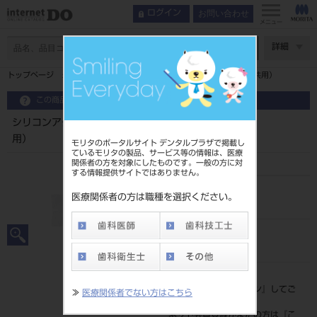
お問い合わせ
ログイン
メニュー
ページ数
詳細
トップページ
シリコンアダプター ＣＡ用 ２個入（ＷＤ、ＩＣ共用）
この商品に関するお問い合わせ
シリコンアダプター ＣＡ用 ２個入（ＷＤ、ＩＣ共
用）
モリタのポータルサイト デンタルプラザで掲載し
ているモリタの製品、サービス等の情報は、医療
関係者の方を対象にしたものです。一般の方に対
する情報提供サイトではありません。
品目コード
医療関係者の方は職種を選択ください。
202720107
JAN/EANコード
4580765970047
標準価格
価格の確認は『
ログイン
』してご
≫
医療関係者でない方はこちら
覧ください。
ネット会員登録がまだの方は『
こ