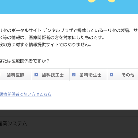
JAN/EANコード
4580457
価格の確
標準価格
ネット会
リタのポータルサイト デンタルプラザで掲載しているモリタの製品、サ
い。
ス等の情報は、医療関係者の方を対象にしたものです。
般の方に対する情報提供サイトではありません。
メーカー
（株）I
なたは医療関係者ですか？
DO vol.26 掲載ペー
101
ジ
医療関係者でない方はこちら
流産業システム