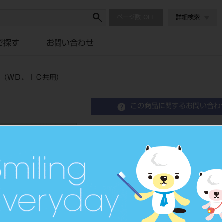
ページ数
詳細検索
で探す
お問い合わせ
入（ＷＤ、ＩＣ共用）
この商品に関するお問い合わ
仕上げ剤 アイエスミルク
共用）
品目コード
2027201