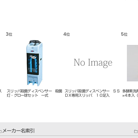
3
4
5
位
位
位
ス
スリッパ殺菌ディスペンサー 殺菌
スリッパ殺菌ディスペンサー ＳＳ
多酵素洗
灯・グロー球セット 一式
ＤＸ専用スリッパ １０足入
×４本入
メーカー名索引