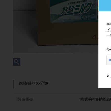
モ
ビ
一
あ
≫
医療機器の分類
製造販売
株式会社IHI物