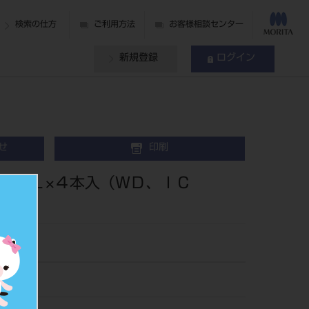
検索の仕方
ご利用方法
お客様相談センター
新規登録
ログイン
せ
印刷
 ２Ｌ×４本入（ＷＤ、ＩＣ
16