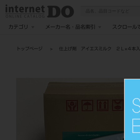
カテゴリ
メーカー名・品名索引
スクロール
トップページ
仕上げ剤 アイエスミルク ２Ｌ×４本