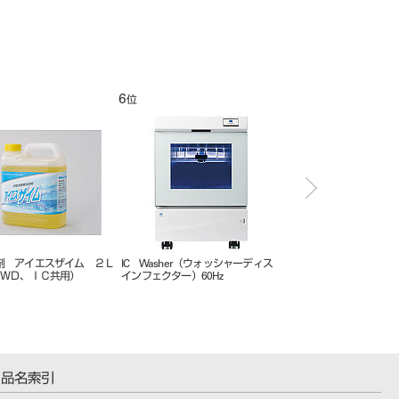
6
7
位
位
剤 アイエスザイム ２Ｌ
IC Washer（ウォッシャーディス
仕上げ剤 アイエスミル
（ＷＤ、ＩＣ共用）
インフェクター）60Hz
４本入（ＷＤ、ＩＣ共用
品名索引