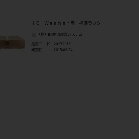
ＩＣ Ｗａｓｈｅｒ用 標準ラック
（株）IHI物流産業システム
品目コード
：202720151
発売日
：2015/09/24