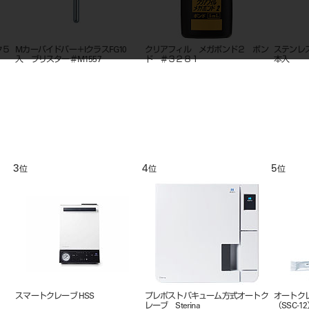
ク５
Mカーバイドバー＋IクラスFG10
クリアフィル メガボンド２ ボン
ステンレ
入 ブリスター＃M1557
ド ＃３２８１
本入
3
4
5
位
位
位
スマートクレーブ HSS
プレポストバキューム方式オートク
オートク
レーブ Sterina
（SSC-1