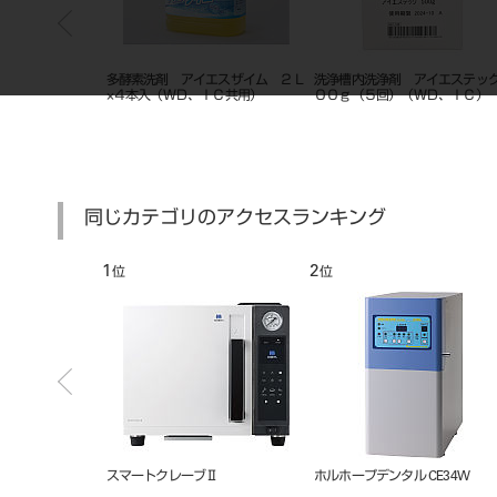
多酵素洗剤 アイエスザイム ２Ｌ
洗浄槽内洗浄剤 アイエステッ
×４本入（ＷＤ、ＩＣ共用）
００ｇ（５回）（ＷＤ、ＩＣ）
同じカテゴリのアクセスランキング
1
2
位
位
ル 中和・消臭液
スマートクレーブⅡ
ホルホープデンタル CE34W
本入