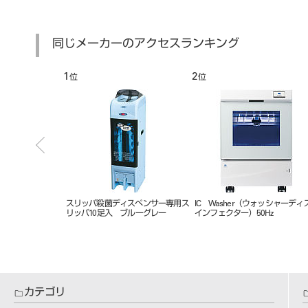
同じメーカーのアクセスランキング
1
2
位
位
ＩＣＳスチーム
スリッパ殺菌ディスペンサー専用ス
IC Washer（ウォッシャーディ
リッパ10足入 ブルーグレー
インフェクター）50Hz
カテゴリ