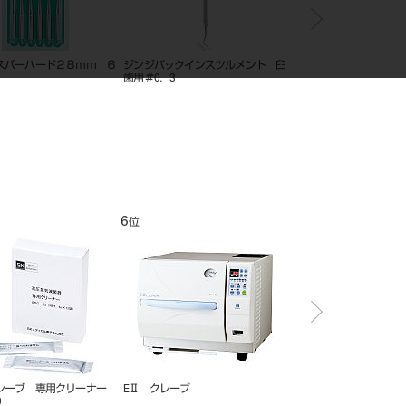
スバーハード２８ｍｍ ６
ジンジパックインスツルメント 臼
ミラーハンドル スケー
歯用＃0．3
ーン
6
7
位
位
レーブ 専用クリーナー
EⅡ クレーブ
ホルホープデンタル 殺
2）
（樹脂カプラー）