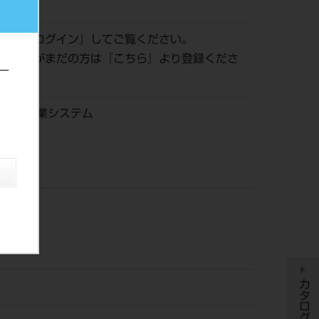
920145
認は『
ログイン
』してご覧ください。
員登録がまだの方は『
こちら
』より登録くださ
ー
HI物流産業システム
カタログ履歴