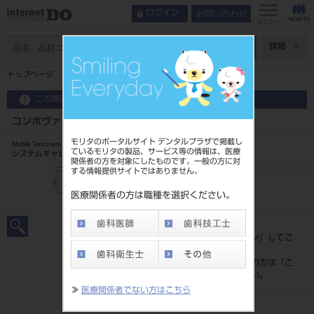
お問い合わせ
ログイン
メニュー
ページ数
詳細
トップページ
コンポヴァリエ V-D2（引出し 4段）
この商品に関するお問い合わせ
コンポヴァリエ V-D2（引出し 4段）
モリタのポータルサイト デンタルプラザで掲載し
Mobile Treatment Cabinet
ているモリタの製品、サービス等の情報は、医療
システムキャビネット
関係者の方を対象にしたものです。一般の方に対
する情報提供サイトではありません。
品目コード
101482841
医療関係者の方は職種を選択ください。
標準価格
価格の確認は『
ログイン
』してご
覧ください。
ネット会員登録がまだの方は『
こ
ちら
』より登録ください。
≫
医療関係者でない方はこちら
発売日