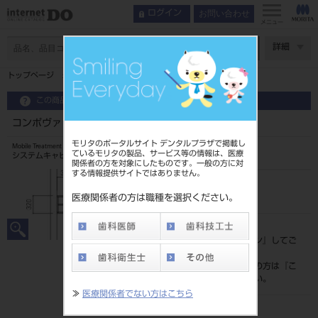
お問い合わせ
ログイン
メニュー
ページ数
詳細
トップページ
コンポヴァリエ V-G4（吊棚 D）
この商品に関するお問い合わせ
コンポヴァリエ V-G4（吊棚 D）
モリタのポータルサイト デンタルプラザで掲載し
Mobile Treatment Cabinet
ているモリタの製品、サービス等の情報は、医療
システムキャビネット
関係者の方を対象にしたものです。一般の方に対
する情報提供サイトではありません。
品目コード
101482864
医療関係者の方は職種を選択ください。
標準価格
価格の確認は『
ログイン
』してご
覧ください。
ネット会員登録がまだの方は『
こ
ちら
』より登録ください。
≫
医療関係者でない方はこちら
発売日