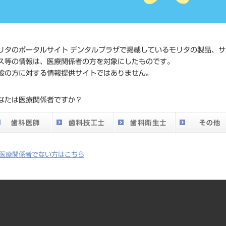
標準価格
ネット会員登録
発売日
2013/12/09
リタのポータルサイト デンタルプラザで掲載しているモリタの製品、サ
メーカー
株式会社モリタ
ス等の情報は、医療関係者の方を対象にしたものです。
般の方に対する情報提供サイトではありません。
なたは医療関係者ですか？
キャビネットです。オプション一覧はカタログをご覧ください。また組
の画像です。※WD-150、BC-17は別売です。
医療関係者でない方はこちら