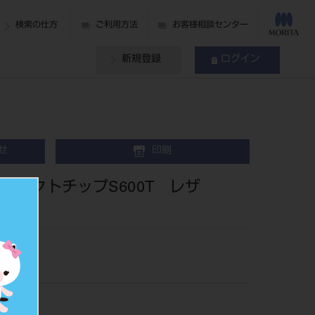
検索の仕方
ご利用方法
お客様相談センター
新規登録
ログイン
せ
印刷
ンタクトチップS600T レザ
06