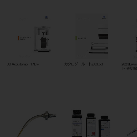
3D Accuitomo F17D+
カタログ ルートZX3.pdf
2023Erw
ト_骨切除