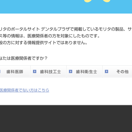
JAN/EANコード
4548213
価格の確
リタのポータルサイト デンタルプラザで掲載しているモリタの製品、サ
標準価格
ネット会
ス等の情報は、医療関係者の方を対象にしたものです。
い。
般の方に対する情報提供サイトではありません。
メーカー
（株）モ
なたは医療関係者ですか？
DO vol.26 掲載ペー
32
ジ
医療関係者でない方はこちら