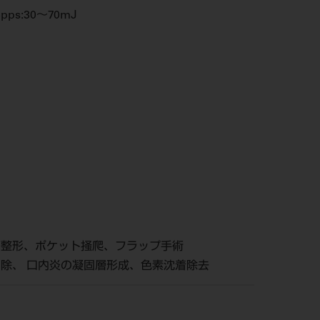
pps:30～70mJ
肉整形、ポケット掻爬、フラップ手術
切除、 口内炎の凝固層形成、色素沈着除去