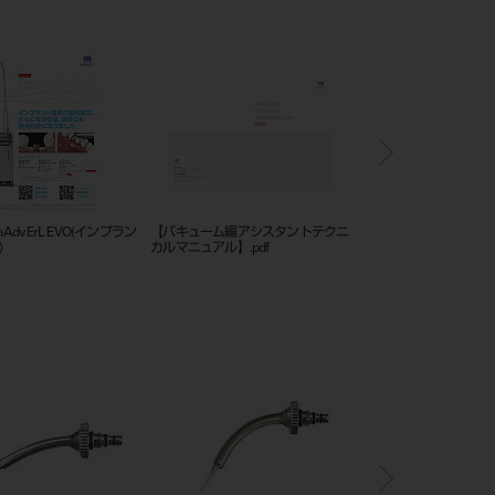
in AdvErL EVO(インプラン
【バキューム編アシスタントテクニ
ソアリック DH
)
カルマニュアル】.pdf