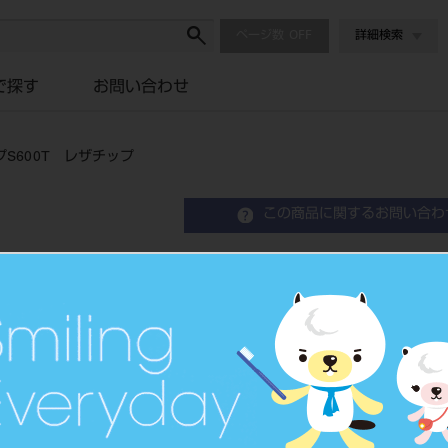
ページ数
詳細検索
で探す
お問い合わせ
S600T レザチップ
この商品に関するお問い合わ
アーウィンアドベール コ
チップ
Er:Yag Laser Device Erwin Adverl EVO
歯科用Er:YAGレーザー装置
品目コード
1080017