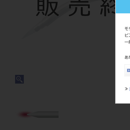
モ
ビ
一
あ
≫