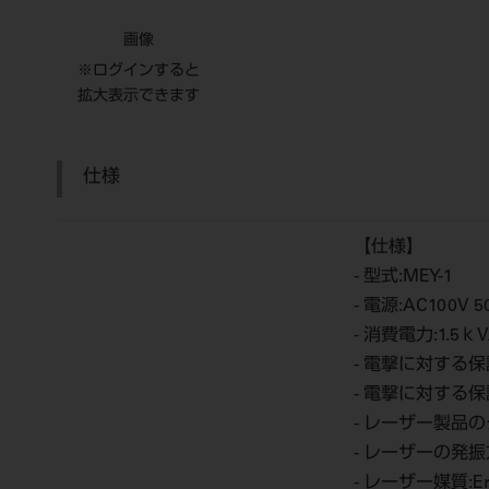
画像
※ログインすると
拡大表示できます
仕様
【仕様】
- 型式:MEY-1
- 電源:AC100V 5
- 消費電力:1.
- 電撃に対する
- 電撃に対する
- レーザー製品
- レーザーの発
- レーザー媒質:Er