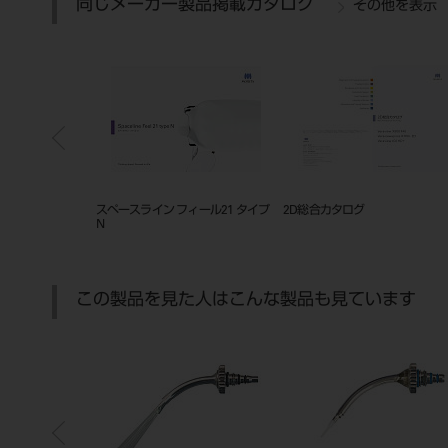
同じメーカー製品掲載カタログ
その他を表示
2R+
スペースライン フィール21 タイプ
2D総合カタログ
N
この製品を見た人はこんな製品も見ています