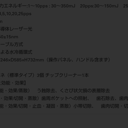
ネルギー:1～10pps : 30～350mJ 20pps:30～150mJ 25
5,10,20,25pps
m
色半導体レーザー光
0±15nm
ケーブル方式
蔵による水冷循環式
W246×D585×H732mm（操作パネル、ハンドル含まず）
メガネ（標準タイプ）3個 チップクリーナー1本
と効能・効果】
効能・効果/蒸散） う蝕除去、くさび状欠損の表層除去
能・効果/切開・蒸散）歯周ポケットへの照射、 歯石除去、歯
効能・効果/切開・止血・凝固・蒸散）小帯切除、 歯肉切開・