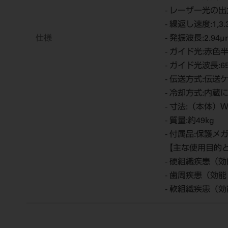
- レーザー光の出力エ
- 繰返し速度:1,3.3,
仕様
- 発振波長:2.94μ
- ガイド光:赤
- ガイド光波長:65
- 伝送方式:伝送
- 冷却方式:内
- 寸法:（本体）
- 質量:約49kg
- 付属品:保護
【主な使用目的
- 硬組織疾患（
- 歯周疾患（効
- 軟組織疾患（