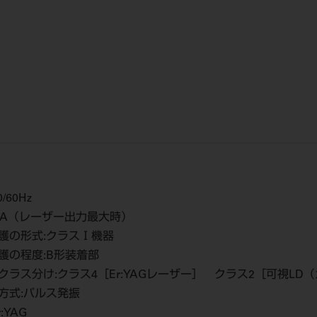
0/60Hz
5ｋVA（レーザー出力最大時）
保護の形式:クラスⅠ機器
保護の程度:B形装着部
のクラス分け:クラス4［Er:YAGレーザー］ クラス2［可視LD
振方式:パルス発振
:YAG