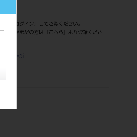
258314
認は『
ログイン
』してご覧ください。
ー
員登録がまだの方は『
こちら
』より登録くださ
リタ製作所