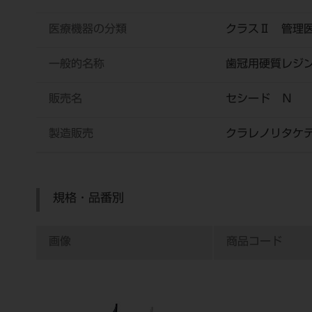
医療機器の分類
クラスⅡ 管理
一般的名称
歯冠用硬質レジ
販売名
セシード Ｎ
製造販売
クラレノリタケ
規格・品番別
画像
商品コード