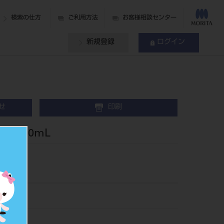
検索の仕方
ご利用方法
お客様相談センター
新規登録
ログイン
せ
印刷
 1.0mL
24
534243