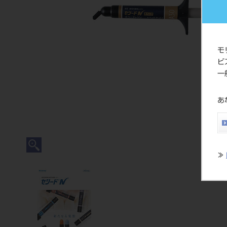
モ
ビ
一
あ
≫