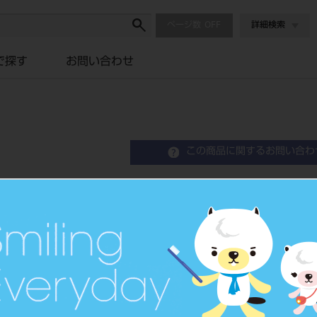
ページ数
詳細検索
で探す
お問い合わせ
この商品に関するお問い合わ
セシードN オペーク D2O
Crown Restration Hard Resin
歯冠用硬質レジン
品目コード
2024304
JAN/EANコード
4571110