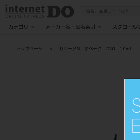
カテゴリ
メーカー名・品名索引
スクロール
トップページ
セシードN オペーク D2O 1.0mL