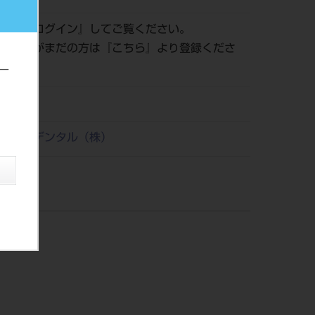
認は『
ログイン
』してご覧ください。
員登録がまだの方は『
こちら
』より登録くださ
ー
21
リタケデンタル（株）