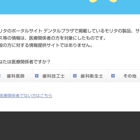
価格の確
標準価格
ネット会
い。
リタのポータルサイト デンタルプラザで掲載しているモリタの製品、サ
ス等の情報は、医療関係者の方を対象にしたものです。
発売日
2014/04/
般の方に対する情報提供サイトではありません。
メーカー
クラレノ
なたは医療関係者ですか？
DO vol.26 掲載ペー
720
ジ
医療関係者でない方はこちら