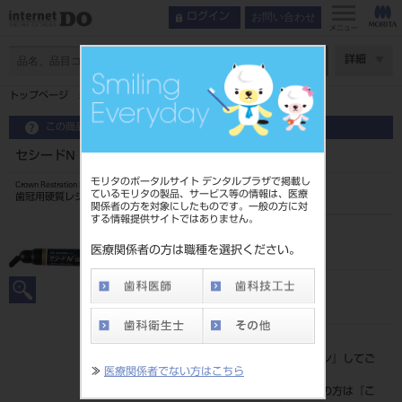
お問い合わせ
ログイン
メニュー
ページ数
詳細
トップページ
セシードN サービカル CV7 1.3mL
この商品に関するお問い合わせ
セシードN サービカル CV7 1.3mL
モリタのポータルサイト デンタルプラザで掲載し
Crown Restration Hard Resin
ているモリタの製品、サービス等の情報は、医療
歯冠用硬質レジン
関係者の方を対象にしたものです。一般の方に対
する情報提供サイトではありません。
品目コード
202430437
医療関係者の方は職種を選択ください。
JAN/EANコード
4571110534373
標準価格
価格の確認は『
ログイン
』してご
≫
医療関係者でない方はこちら
覧ください。
ネット会員登録がまだの方は『
こ