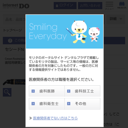
お問い合わせ
ログイン
メニュー
ページ数
詳細
トップページ
セシードN ボディ A4B 2.6mL
この商品に関するお問い合わせ
セシードN ボディ A4B 2.6mL
モリタのポータルサイト デンタルプラザで掲載し
Crown Restration Hard Resin
ているモリタの製品、サービス等の情報は、医療
歯冠用硬質レジン
関係者の方を対象にしたものです。一般の方に対
する情報提供サイトではありません。
品目コード
202430448
医療関係者の方は職種を選択ください。
JAN/EANコード
4571110534489
標準価格
価格の確認は『
ログイン
』してご
≫
医療関係者でない方はこちら
覧ください。
ネット会員登録がまだの方は『
こ