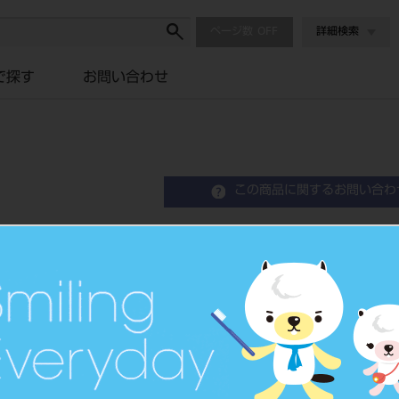
ページ数
詳細検索
で探す
お問い合わせ
この商品に関するお問い合わ
セシードN ボディ C3B 
Crown Restration Hard Resin
歯冠用硬質レジン
品目コード
2024304
JAN/EANコード
4571110