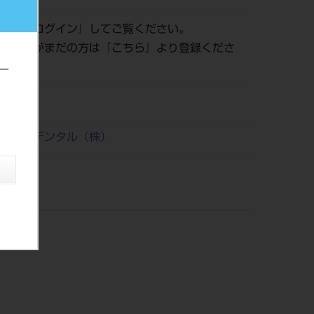
認は『
ログイン
』してご覧ください。
員登録がまだの方は『
こちら
』より登録くださ
ー
21
リタケデンタル（株）