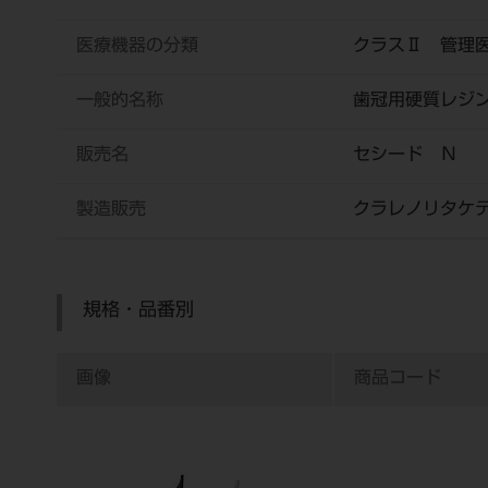
医療機器の分類
クラスⅡ 管理
一般的名称
歯冠用硬質レジ
販売名
セシード Ｎ
製造販売
クラレノリタケ
規格・品番別
画像
商品コード