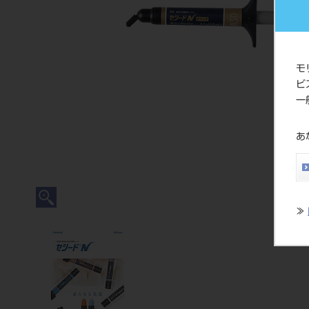
モ
ビ
一
あ
≫