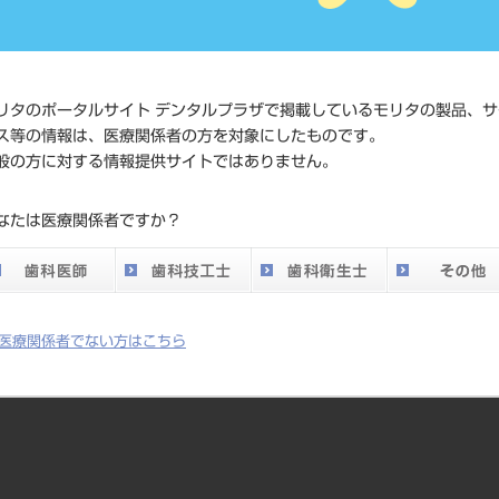
価格の確
標準価格
ネット会
い。
リタのポータルサイト デンタルプラザで掲載しているモリタの製品、サ
ス等の情報は、医療関係者の方を対象にしたものです。
発売日
2014/04/
般の方に対する情報提供サイトではありません。
メーカー
クラレノ
なたは医療関係者ですか？
DO vol.26 掲載ペー
720
ジ
医療関係者でない方はこちら