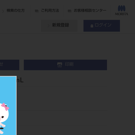
検索の仕方
ご利用方法
お客様相談センター
新規登録
ログイン
せ
印刷
2.6mL
55
534557