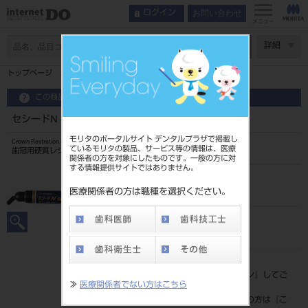
お問い合わせ
ログイン
メニュー
ページ数
詳細
トップページ
セシードN エナメル E1 1.3mL
この商品に関するお問い合わせ
セシードN エナメル E1 1.3mL
モリタのポータルサイト デンタルプラザで掲載し
Crown Restration Hard Resin
ているモリタの製品、サービス等の情報は、医療
歯冠用硬質レジン
関係者の方を対象にしたものです。一般の方に対
する情報提供サイトではありません。
品目コード
202430460
医療関係者の方は職種を選択ください。
JAN/EANコード
4571110534601
標準価格
価格の確認は『
ログイン
』してご
≫
医療関係者でない方はこちら
覧ください。
ネット会員登録がまだの方は『
こ