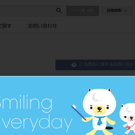
ページ数
詳細検索
で探す
お問い合わせ
この商品に関するお問い合わ
セシードN エフェクト CC
Crown Restration Hard Resin
歯冠用硬質レジン
品目コード
2024304
JAN/EANコード
4571110