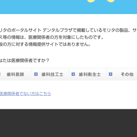
価格の確
標準価格
ネット会
い。
リタのポータルサイト デンタルプラザで掲載しているモリタの製品、サ
ス等の情報は、医療関係者の方を対象にしたものです。
発売日
2014/04/
般の方に対する情報提供サイトではありません。
メーカー
クラレノ
なたは医療関係者ですか？
DO vol.26 掲載ペー
720
ジ
医療関係者でない方はこちら