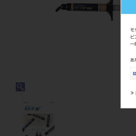
モ
ビ
一
あ
≫