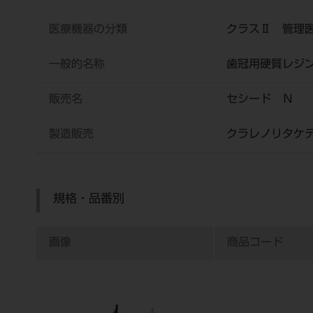
医療機器の分類
クラスⅡ 管理
一般的名称
歯冠用硬質レジ
販売名
セシード Ｎ
製造販売
クラレノリタケ
規格・品番別
画像
商品コード