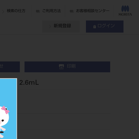
検索の仕方
ご利用方法
お客様相談センター
新規登録
ログイン
せ
印刷
V 2.6mL
72
534724