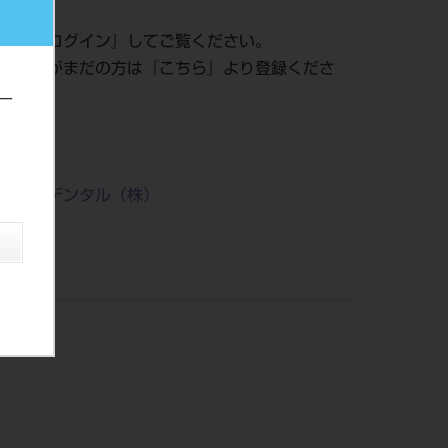
認は『
ログイン
』してご覧ください。
員登録がまだの方は『
こちら
』より登録くださ
ー
21
リタケデンタル（株）