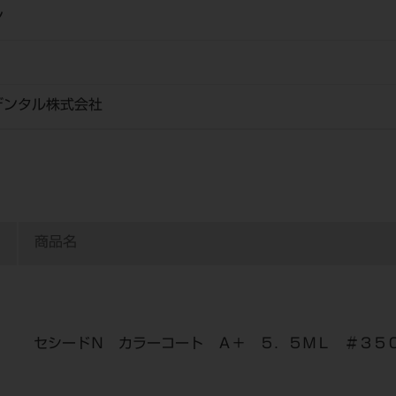
ン
デンタル株式会社
商品名
セシードＮ カラーコート Ａ＋ ５．５ＭＬ ＃３５