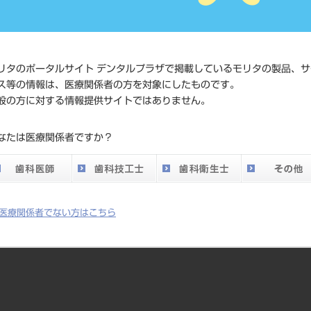
価格の確
標準価格
ネット会
い。
リタのポータルサイト デンタルプラザで掲載しているモリタの製品、サ
発売日
2014/04/
ス等の情報は、医療関係者の方を対象にしたものです。
般の方に対する情報提供サイトではありません。
メーカー
クラレノ
なたは医療関係者ですか？
DO vol.26 掲載ペー
719
ジ
医療関係者でない方はこちら