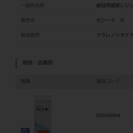
一般的名称
歯冠用硬質レジ
販売名
セシード Ｎ
製造販売
クラレノリタケ
規格・品番別
画像
商品コード
202430504