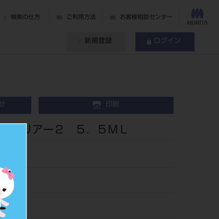
検索の仕方
ご利用方法
お客様相談センター
新規登録
ログイン
せ
印刷
 クリアー２ ５．５ＭＬ
09
535097