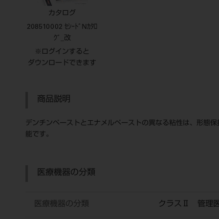
カタログ
208510002 ｾｼｰﾄﾞNｶﾀﾛ
ｸﾞ_改
※ログインすると
ダウンロードできます
商品説明
デンチンペーストとエナメルペーストの異なる粘性は、形態保
能です。
医療機器の分類
医療機器の分類
クラスⅡ 管理