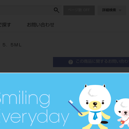
ページ数
詳細検索
で探す
お問い合わせ
 ５．５ＭＬ
この商品に関するお問い合わ
セシードＮ カラーコート
品目コード
2024305
JAN/EANコード
4571110