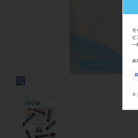
モ
ビ
一
あ
≫