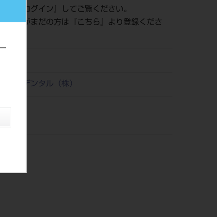
認は『
ログイン
』してご覧ください。
員登録がまだの方は『
こちら
』より登録くださ
ー
21
リタケデンタル（株）