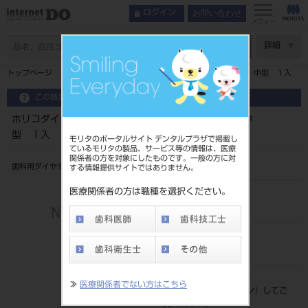
お問い合わせ
ログイン
メニュー
ページ数
詳細
トップページ
ホリコダイヤモンドポイントＦＧ ６９７／０１６ 中型 １入
この商品に関するお問い合わせ
ホリコダイヤモンドポイントＦＧ ６９７／０１６ 中
型 １入
モリタのポータルサイト デンタルプラザで掲載し
ているモリタの製品、サービス等の情報は、医療
関係者の方を対象にしたものです。一般の方に対
歯科用ダイヤモンドバー
する情報提供サイトではありません。
医療関係者の方は職種を選択ください。
品目コード
206510656
JAN/EANコード
4580191045180
標準価格
≫
医療関係者でない方はこちら
価格の確認は『
ログイン
』してご
覧ください。