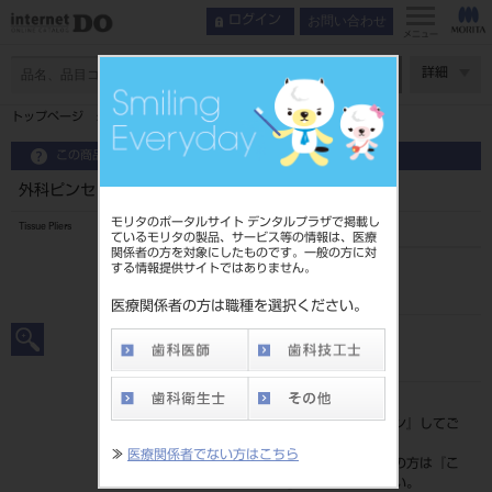
お問い合わせ
ログイン
メニュー
ページ数
詳細
トップページ
外科ピンセット ルッツェ
この商品に関するお問い合わせ
外科ピンセット ルッツェ
モリタのポータルサイト デンタルプラザで掲載し
Tissue Pliers
ているモリタの製品、サービス等の情報は、医療
関係者の方を対象にしたものです。一般の方に対
する情報提供サイトではありません。
品目コード
201010107
医療関係者の方は職種を選択ください。
JAN/EANコード
4963931112104
標準価格
価格の確認は『
ログイン
』してご
覧ください。
≫
医療関係者でない方はこちら
ネット会員登録がまだの方は『
こ
ちら
』より登録ください。