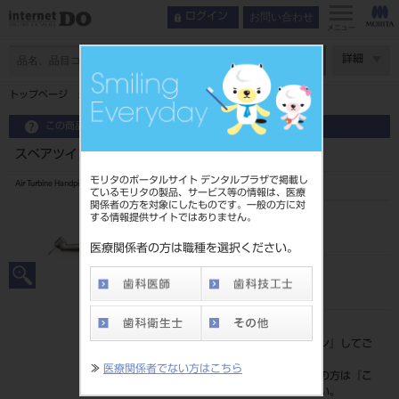
お問い合わせ
ログイン
メニュー
ページ数
詳細
トップページ
スペアツインパワー4H PAR-4HEX-O-45
この商品に関するお問い合わせ
スペアツインパワー4H PAR-4HEX-O-45
モリタのポータルサイト デンタルプラザで掲載し
Air Turbine Handpiece Twinpower Turbine 4H
ているモリタの製品、サービス等の情報は、医療
関係者の方を対象にしたものです。一般の方に対
する情報提供サイトではありません。
品目コード
101812725
医療関係者の方は職種を選択ください。
JAN/EANコード
4548213022595
標準価格
価格の確認は『
ログイン
』してご
覧ください。
≫
医療関係者でない方はこちら
ネット会員登録がまだの方は『
こ
ちら
』より登録ください。