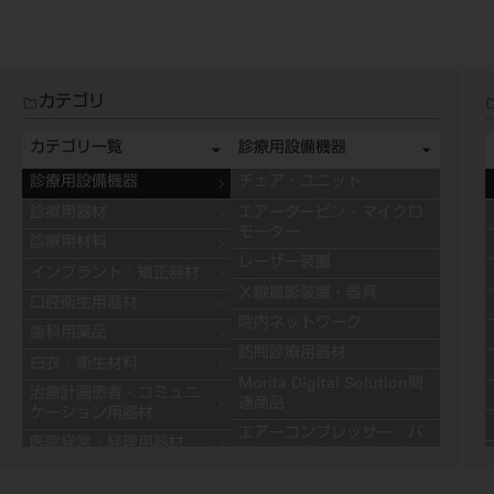
カテゴリ
カテゴリ一覧
診療用設備機器
診療用設備機器
チェア・ユニット
診療用器材
エアータービン・マイクロ
モーター
診療用材料
レーザー装置
インプラント・矯正器材
Ｘ線撮影装置・器具
口腔衛生用器材
院内ネットワーク
歯科用薬品
訪問診療用器材
白衣・衛生材料
Morita Digital Solution関
治療計画患者・コミュニ
連商品
ケーション用器材
エアーコンプレッサー・バ
医院経営・経理用器材
キュームモーター
学習用器材
キャビネット