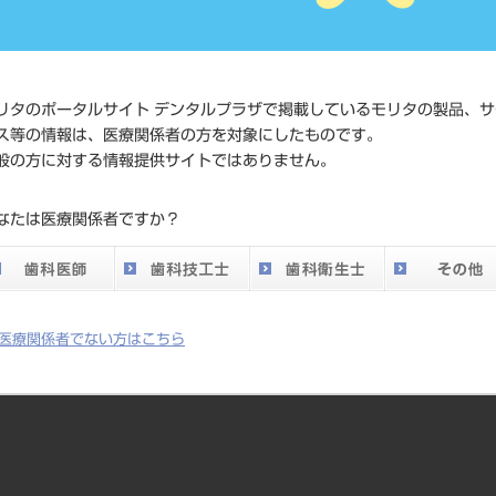
価格の確認は『
標準価格
ネット会員登録
発売日
2014/06/30
リタのポータルサイト デンタルプラザで掲載しているモリタの製品、サ
ス等の情報は、医療関係者の方を対象にしたものです。
メーカー
クインテッセン
般の方に対する情報提供サイトではありません。
なたは医療関係者ですか？
です。イエテボリ大学診断学教室の診断のコンセプトをまとめたのが本
医療関係者でない方はこちら
っていき、痛みの再現をしていきながら、エックス線写真との総合判断