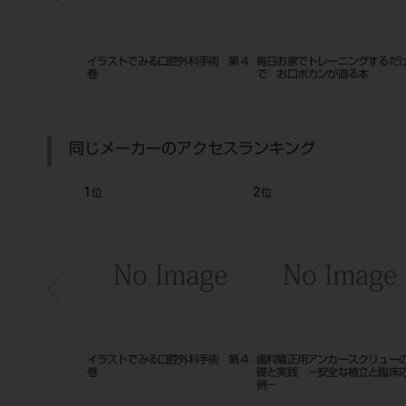
礎 第２版 １６
イラストでみる口腔外科手術 第４
毎日お家でトレーニングするだ
巻
で お口ポカンが直る本
同じメーカーのアクセスランキング
1
2
位
位
プラントのための
イラストでみる口腔外科手術 第４
歯科矯正用アンカースクリュー
断 １６０５
巻
礎と実践 －安全な植立と臨床
例－