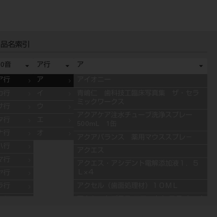
品名索引
50音
ア行
ア
ア行
ア
アイオニー
カ行
イ
青嶋仁 歯科技工臨床写真集 ザ・セラ
ミックワークス
サ行
ウ
アクアケア注水チューブ洗浄スプレー
タ行
エ
500mL 1缶
ナ行
オ
アクアバランス 薬用マウススプレ－
ハ行
アクエス
マ行
アクエス・アシデント電解添加液１．５
Ｌ×４
ヤ行
アクセル（歯面処理材）１０ＭＬ
ラ行
アクセントプラス エフェクト ステインペ
ワ行
ースト 4g ES11 ブルー