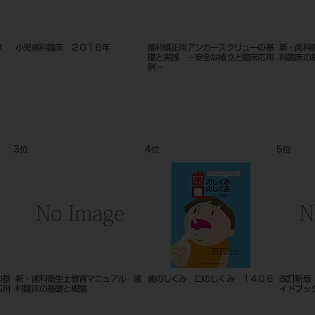
け
小児歯科臨床 ２０１６年
歯科矯正用アンカースクリューの基
新・歯科
礎と実践 －安全な植立と臨床応用
科臨床の
例－
3
4
5
位
位
位
の基
新・歯科衛生士教育マニュアル 歯
歯のしくみ 口のしくみ １４０６
改訂新版
応用
科臨床の基礎と概論
イドブッ