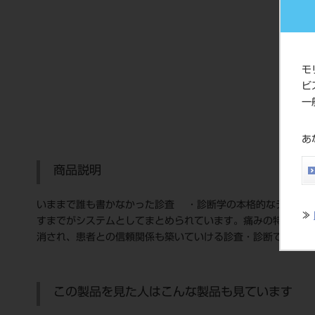
モ
ビ
一
あ
商品説明
いままで誰も書かなかった診査 ・診断学の本格的なテキスト
≫
すまでがシステムとしてまとめられています。痛みの特徴を探
消され、患者との信頼関係も築いていける診査・診断です。
この製品を見た人はこんな製品も見ています