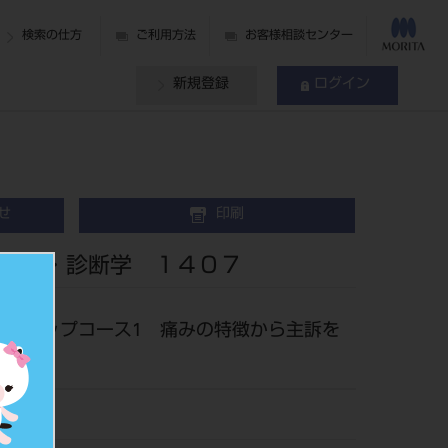
検索の仕方
ご利用方法
お客様相談センター
新規登録
ログイン
せ
印刷
診査・診断学 １４０７
ップアップコース1 痛みの特徴から主訴を