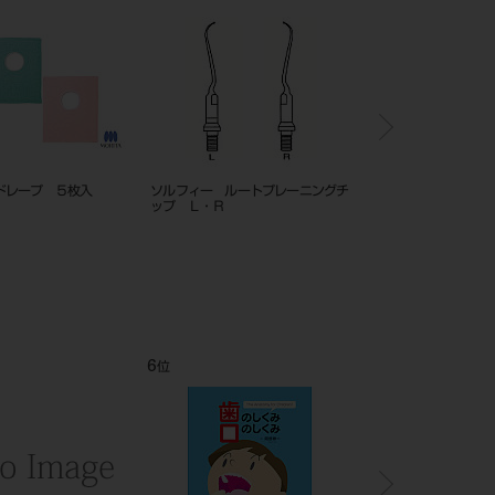
ドレープ ５枚入
ソルフィー ルートプレーニングチ
ＯＴＲ・ＯＧＰ内部電極
ップ Ｌ・Ｒ
ー付 ８４９１８８７
6
7
位
位