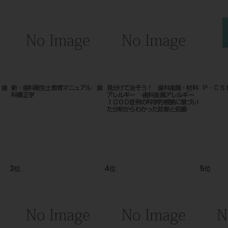
 歯
新・歯科衛生士教育マニュアル 歯
見分けて治そう！ 歯科金属・材料
Ｐ・ＣＳ
科矯正学
アレルギー ‐歯科金属アレルギー
１０００症例の科学的根拠に基づい
た分析からわかった診断と処置‐
3
4
5
位
位
位