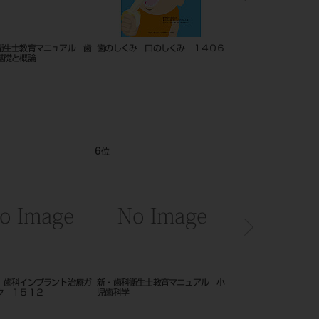
衛生士教育マニュアル 歯
歯のしくみ 口のしくみ １４０６
改訂新版 歯科インプラ
基礎と概論
イドブック １５１２
6
7
位
位
 歯科インプラント治療ガ
新・歯科衛生士教育マニュアル 小
小児歯科診療最前線！子
ク １５１２
児歯科学
せない１７の裏ワザ