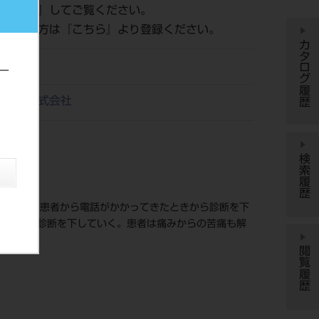
ログイン
』してご覧ください。
がまだの方は『
こちら
』より登録ください。
カタログ履歴
ー
ス出版株式会社
検索履歴
書です。患者から電話がかかってきたときから診断を下
を行って診断を下していく。患者は痛みからの苦痛も解
閲覧履歴