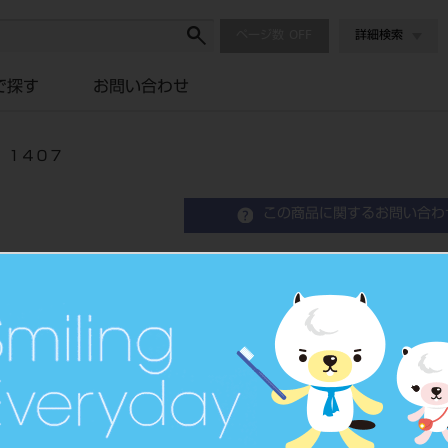
ページ数
詳細検索
で探す
お問い合わせ
 １４０７
この商品に関するお問い合わ
エンドペリオ１ やさしい
エンド・ペリオ日常臨床のステ
解決する やさしい診査・診断学
品目コード
208050609