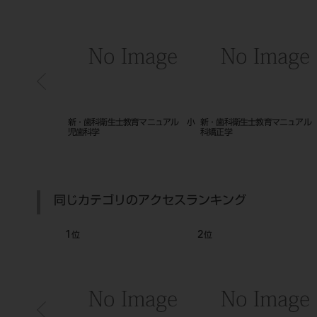
ントFG K型・K
新・歯科衛生士教育マニュアル 小
新・歯科衛生士教育マニュアル
／2
児歯科学
科矯正学
同じカテゴリのアクセスランキング
1
2
位
位