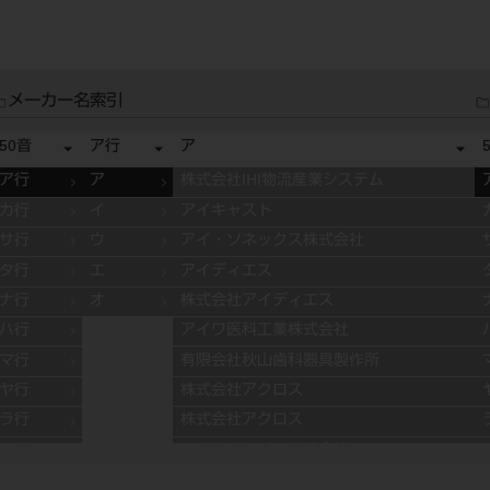
メーカー名索引
50音
ア行
ア
ア行
ア
株式会社IHI物流産業システム
カ行
イ
アイキャスト
サ行
ウ
アイ・ソネックス株式会社
タ行
エ
アイディエス
ナ行
オ
株式会社アイディエス
ハ行
アイワ医科工業株式会社
マ行
有限会社秋山歯科器具製作所
ヤ行
株式会社アクロス
ラ行
株式会社アクロス
ワ行
アグサジャパン株式会社
株式会社アスカメディカル