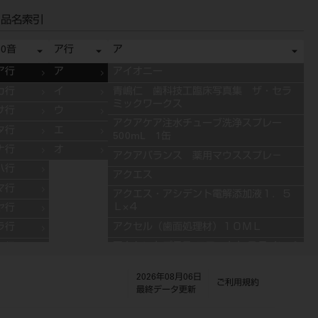
品名索引
50音
ア行
ア
ア行
ア
アイオニー
カ行
イ
青嶋仁 歯科技工臨床写真集 ザ・セラ
ミックワークス
サ行
ウ
アクアケア注水チューブ洗浄スプレー
タ行
エ
500mL 1缶
ナ行
オ
アクアバランス 薬用マウススプレ－
ハ行
アクエス
マ行
アクエス・アシデント電解添加液１．５
Ｌ×４
ヤ行
アクセル（歯面処理材）１０ＭＬ
ラ行
アクセントプラス エフェクト ステインペ
ワ行
ースト 4g ES11 ブルー
2026年08月06日
アクセントプラス エフェクト ステインペ
ご利用規約
最終データ更新
ースト 4g ES13 グレー
アクセントプラス エフェクト ステインペ