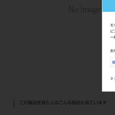
モ
ビ
一
あ
≫
この製品を見た人はこんな製品も見ています