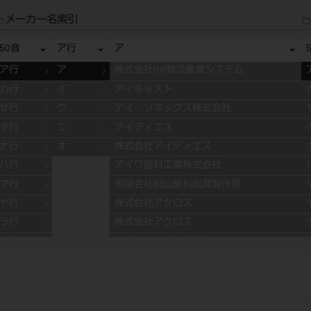
メーカー名索引
50音
ア行
ア
ア行
ア
株式会社IHI物流産業システム
カ行
イ
アイキャスト
サ行
ウ
アイ・ソネックス株式会社
タ行
エ
アイディエス
ナ行
オ
株式会社アイディエス
ハ行
アイワ医科工業株式会社
マ行
有限会社秋山歯科器具製作所
ヤ行
株式会社アクロス
ラ行
株式会社アクロス
ワ行
アグサジャパン株式会社
株式会社アスカメディカル
アドデント
アバロン