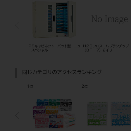
n1フロス 100イ
ＰＳキャビネット バット型 ニュ
Ｈ２Ｏフロス ハブラシチッ
ースペシャル
（ＢＴ－７）２イリ
同じカテゴリのアクセスランキング
1
2
位
位