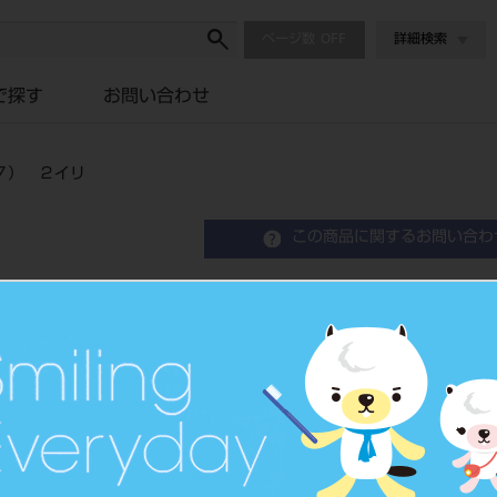
ページ数
詳細検索
で探す
お問い合わせ
７） ２イリ
この商品に関するお問い合わ
Ｈ２Ｏフロス 矯正用チッ
フロス 矯正用チップ（OT-7） 
品目コード
2065905
JAN/EANコード
456246