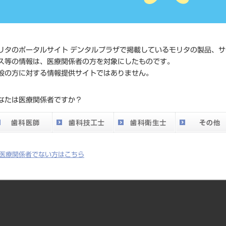
価格の
標準価格
ネット
い。
リタのポータルサイト デンタルプラザで掲載しているモリタの製品、サ
ス等の情報は、医療関係者の方を対象にしたものです。
価格の
般の方に対する情報提供サイトではありません。
患者向け価格（税
ネット
別）
なたは医療関係者ですか？
い。
発売日
2014/06/
メーカー
サンデ
医療関係者でない方はこちら