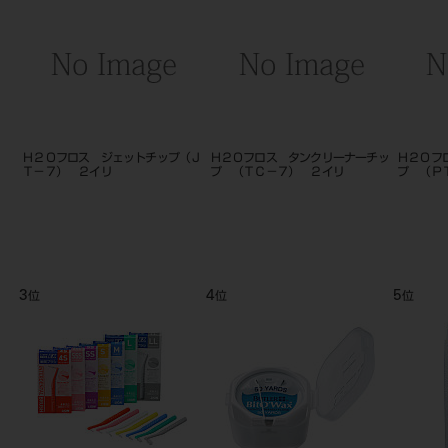
プ
Ｈ２Ｏフロス ジェットチップ（Ｊ
Ｈ２Ｏフロス タンクリーナーチッ
Ｈ２Ｏフ
Ｔ－７） ２イリ
プ （ＴＣ－７） ２イリ
プ （Ｐ
3
4
5
位
位
位