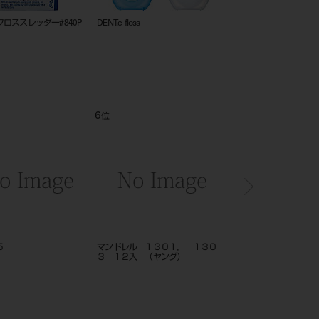
ロススレッダー#840P
DENT.e-floss
ＤＥＮＴ．ＥＸ ウル
１０入（カラーホルダー
6
7
位
位
５
マンドレル １３０１， １３０
プロキシソフト 3in1フロ
３ １２入 （ヤング）
リ