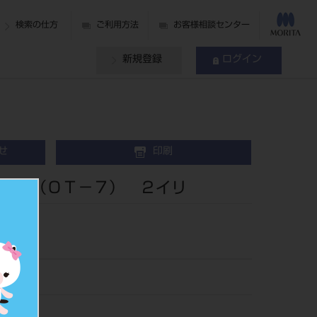
検索の仕方
ご利用方法
お客様相談センター
新規登録
ログイン
せ
印刷
プ （ＯＴ－７） ２イリ
2入
05
4880056