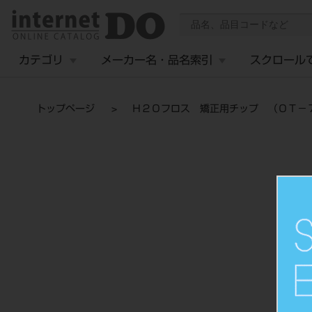
カテゴリ
メーカー名・品名索引
スクロール
トップページ
Ｈ２Ｏフロス 矯正用チップ （ＯＴ－