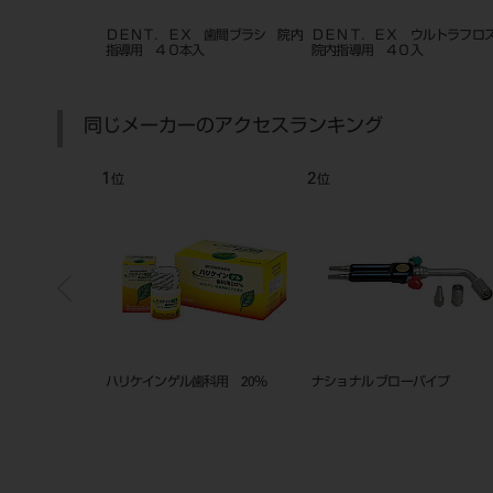
フロスカード 4枚
ＤＥＮＴ．ＥＸ 歯間ブラシ 院内
ＤＥＮＴ．ＥＸ ウルトラフ
指導用 ４０本入
院内指導用 ４０入
同じメーカーのアクセスランキング
1
2
位
位
ー サイズ＃０
ハリケインゲル歯科用 20％
ナショナル ブローパイプ
） ５００イリ