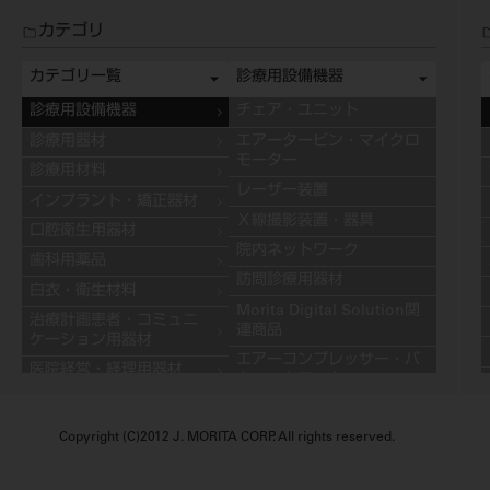
カテゴリ
カテゴリ一覧
診療用設備機器
診療用設備機器
チェア・ユニット
診療用器材
エアータービン・マイクロ
モーター
診療用材料
レーザー装置
インプラント・矯正器材
Ｘ線撮影装置・器具
口腔衛生用器材
院内ネットワーク
歯科用薬品
訪問診療用器材
白衣・衛生材料
Morita Digital Solution関
治療計画患者・コミュニ
連商品
ケーション用器材
エアーコンプレッサー・バ
医院経営・経理用器材
キュームモーター
学習用器材
キャビネット
技工用設備機器
Copyright (C)2012 J. MORITA CORP. All rights reserved.
その他の診療用設備機器
技工用器材