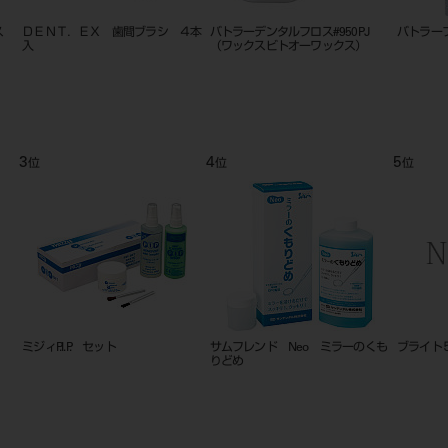
ロス
ＤＥＮＴ．ＥＸ 歯間ブラシ ４本
バトラーデンタルフロス#950PJ
バトラーフ
入
（ワックスビトオーワックス）
3
4
5
位
位
位
ミジィP.I.P. セット
サムフレンド Neo ミラーのくも
ブライト
りどめ