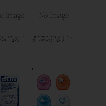
ロス ソフトラバーチッ
Ｈ２Ｏフロス ソフトラバーチッ
プロキシソフト 3in1フロ
Ｔ－７） ２イリ
プ （ＰＴ－７） ２イリ
リ
6
7
位
位