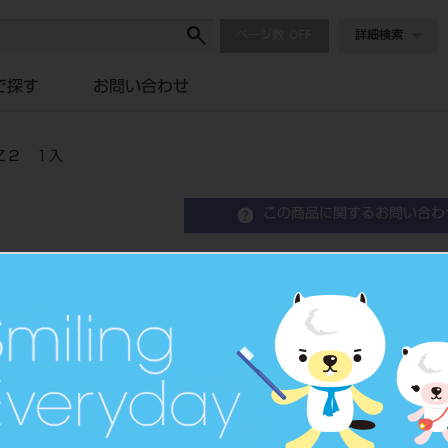
ページ数
詳細検索
で探す
お問い合わせ
Ｚ２ １入
この商品に関するお問い合わ
プレシンター・ジルコンポ
プレシンター・ジルコンポリッシ
品目コード
206710679
JAN/EANコー