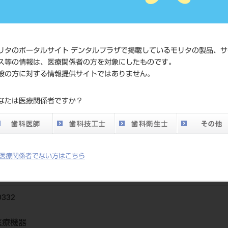
4560195460
ド
価格の確認
標準価格
ネット会員
リタのポータルサイト デンタルプラザで掲載しているモリタの製品、サ
い。
ス等の情報は、医療関係者の方を対象にしたものです。
般の方に対する情報提供サイトではありません。
発売日
2014/06/23
なたは医療関係者ですか？
メーカー
（株）茂久
医療関係者でない方はこちら
0332
医療機器