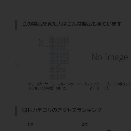
この製品を見た人はこんな製品も見ています
ルコンポリッシャ
ホリコダイヤ ミニマルインターベ
プレシンター・ジルコンポリッ
入
ンション7入中型 MI－2L
ー ＺＦ３ １入
同じカテゴリのアクセスランキング
1
2
位
位