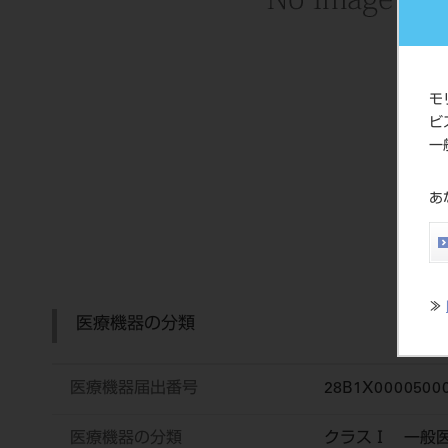
モ
ビ
一
あ
≫
医療機器の分類
医療機器届出番号
28B1X0000500
医療機器の分類
クラスⅠ 一般