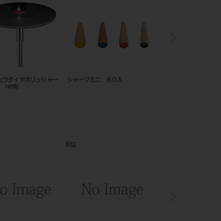
セラダイヤポリッシャー
シャープミニ ６０入
セラプロ レギュラー
入 HP用
6
7
位
位