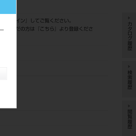
134
は『
ログイン
』してご覧ください。
カタログ履歴
登録がまだの方は『
こちら
』より登録くださ
ー
田商会
検索履歴
閲覧履歴