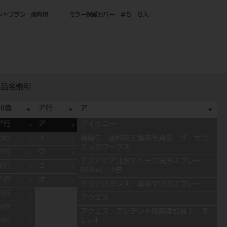
ントブラシ 歯肉用
ミラー保護カバー ＃５ ６入
プレシンター・ジルコン
ー ＺＷ１ １入
品名索引
50音
ア行
ア
ア行
ア
アイオニー
カ行
イ
青嶋仁 歯科技工臨床写真集 ザ・セラ
ミックワークス
サ行
ウ
アクアケア注水チューブ洗浄スプレー
タ行
エ
500mL 1缶
ナ行
オ
アクアバランス 薬用マウススプレ－
ハ行
アクエス
マ行
アクエス・アシデント電解添加液１．５
Ｌ×４
ヤ行