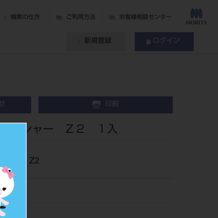
検索の仕方
ご利用方法
お客様相談センター
新規登録
ログイン
せ
印刷
リッシャー Ｚ２ １入
ャー Z2