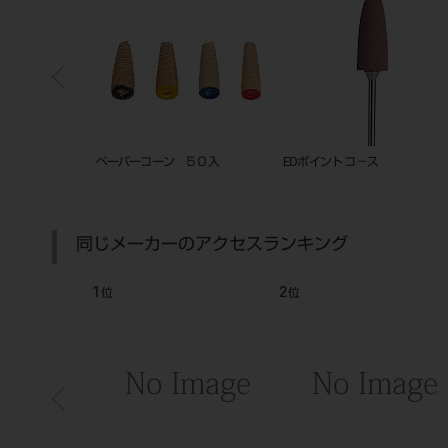
入
ペーパーコーン ５０入
EDポイント コ－ス
同じメーカーのアクセスランキング
1
2
位
位