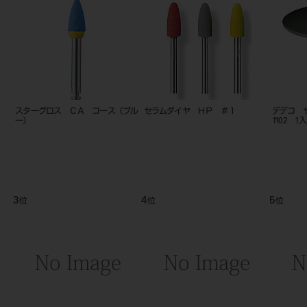
スターグロス ＣＡ コース（ブル
セラムダイヤ ＨＰ ＃１
デデコ 
ー）
1102 1
3
4
5
位
位
位