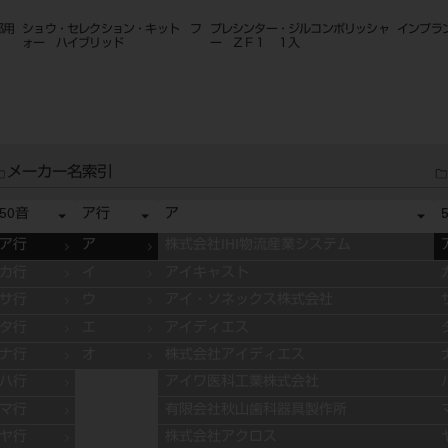
部用
ショウ・セレクション・キット フ
プレシンター・ジルコンポリッシャ
インプラ
ォー ハイブリッド
ー ＺＦ１ １入
メーカー名索引
50音
ア行
ア
ア行
ア
株式会社IHI物流産業システム
カ行
イ
アイキャスト
サ行
ウ
アイ・ソネックス株式会社
タ行
エ
アイディエス
ナ行
オ
株式会社アイディエス
ハ行
アイワ医科工業株式会社
マ行
有限会社秋山歯科器具製作所
ヤ行
株式会社アクロス