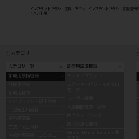
 盃状 白毛 ＃
インプラントブラシ 歯間・アバッ
インプラントブラシ 細型歯頸
 ＲＡ
トメント用
カテゴリ
カテゴリ一覧
診療用設備機器
診療用設備機器
チェア・ユニット
診療用器材
エアータービン・マイクロ
モーター
診療用材料
レーザー装置
インプラント・矯正器材
Ｘ線撮影装置・器具
口腔衛生用器材
院内ネットワーク
歯科用薬品
訪問診療用器材
白衣・衛生材料
Morita Digital Solution関
治療計画患者・コミュニ
連商品