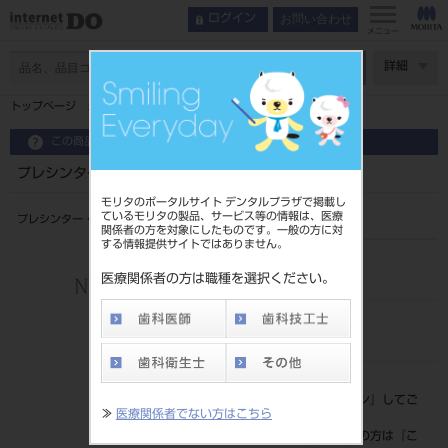
お問い合わせ
ログイン
メニュー
ページ数
詳細
トップページ
プレシンター・ジルコンポリッシャー Ｚ３ １入
この商品に関するお問い合わせ
プレシンター・ジルコンポリッシャー Ｚ３ １入
モリタのポータルサイト デンタルプラザで掲載し
ているモリタの製品、サービス等の情報は、医療
プレシンター・ジルコンポリッシャー Z3
関係者の方を対象にしたものです。一般の方に対
する情報提供サイトではありません。
品目コード
206710680
医療関係者の方は職種を選択ください。
JAN/EANコード
4560195460141
標準価格
価格の確認は『
ログイン
』してご
≫
医療関係者でない方はこちら
覧ください。
ネット会員登録がまだの方は『
こ