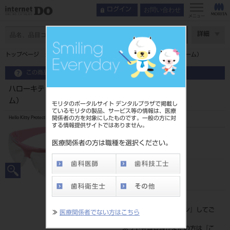
お問い合わせ
ログイン
メニュー
ページ数
詳細
トップページ
ハローキティ 保護めがね ディモーダ（ピンクフレーム）
この商品に関するお問い合わせ
ハローキティ 保護めがね ディモーダ（ピンクフレー
ム）
モリタのポータルサイト デンタルプラザで掲載し
ているモリタの製品、サービス等の情報は、医療
関係者の方を対象にしたものです。一般の方に対
Hello Kitty Protective Goggles Dimoda
する情報提供サイトではありません。
品目コード
医療関係者の方は職種を選択ください。
205110600
JAN/EANコード
4560251600863
標準価格
価格の確認は『
ログイン
』してご
≫
医療関係者でない方はこちら
覧ください。
ネット会員登録がまだの方は『
こ