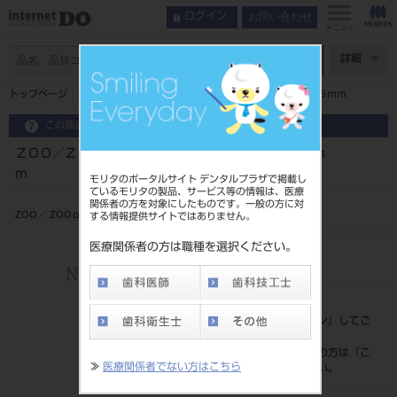
お問い合わせ
ログイン
メニュー
ページ数
詳細
トップページ
ＺＯＯ／ＺＯＯα用コントローラー １１ｍｍ １６ｍｍ
この商品に関するお問い合わせ
ＺＯＯ／ＺＯＯα用コントローラー １１ｍｍ １６ｍ
ｍ
モリタのポータルサイト デンタルプラザで掲載し
ているモリタの製品、サービス等の情報は、医療
関係者の方を対象にしたものです。一般の方に対
ZOO／ ZOOα用コントローラ
する情報提供サイトではありません。
医療関係者の方は職種を選択ください。
品目コード
207110015
標準価格
価格の確認は『
ログイン
』してご
覧ください。
ネット会員登録がまだの方は『
こ
≫
医療関係者でない方はこちら
ちら
』より登録ください。