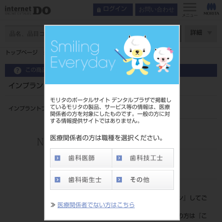
お問い合わせ
ログイン
メニュー
ページ数
詳細
トップページ
インプラントブラシ 歯間・アバットメント用
この商品に関するお問い合わせ
インプラントブラシ 歯間・アバットメント用
モリタのポータルサイト デンタルプラザで掲載し
ているモリタの製品、サービス等の情報は、医療
インプラントブラシ 歯間・アバットメント用
関係者の方を対象にしたものです。一般の方に対
する情報提供サイトではありません。
品目コード
206710953
医療関係者の方は職種を選択ください。
JAN/EANコード
4571197450375
標準価格
価格の確認は『
ログイン
』してご
≫
医療関係者でない方はこちら
覧ください。
ネット会員登録がまだの方は『
こ