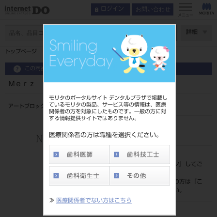
お問い合わせ
ログイン
メニュー
ページ数
詳細
トップページ
Ｍｅｒｚ アートブロックテンプ（１０入）
この商品に関するお問い合わせ
Ｍｅｒｚ アートブロックテンプ（１０入）
モリタのポータルサイト デンタルプラザで掲載し
ているモリタの製品、サービス等の情報は、医療
アートブロックテンプ 10入
関係者の方を対象にしたものです。一般の方に対
する情報提供サイトではありません。
品目コード
206450292
医療関係者の方は職種を選択ください。
標準価格
価格の確認は『
ログイン
』してご
覧ください。
ネット会員登録がまだの方は『
こ
ちら
』より登録ください。
≫
医療関係者でない方はこちら
発売日