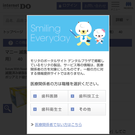
お問い合わせ
ログイン
メニュー
ページ数
詳細
トップページ
マニー 滅菌済針付縫合糸 （マイクロサージェリー用） 40
この商品に関するお問い合わせ
マニー 滅菌済針付縫合糸 （マイクロサージェリー
用） 40
モリタのポータルサイト デンタルプラザで掲載し
ているモリタの製品、サービス等の情報は、医療
関係者の方を対象にしたものです。一般の方に対
Suture With Needle
滅菌済み絹製縫合糸
する情報提供サイトではありません。
ポリアミド縫合糸
医療関係者の方は職種を選択ください。
品目コード
202490610
JAN/EANコード
4546951500344
≫
医療関係者でない方はこちら
標準価格
価格の確認は『
ログイン
』してご