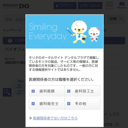
お問い合わせ
ログイン
メニュー
ページ数
詳細
トップページ
バイオフィットD テフデッサーII（非吸収性） TD-02
この商品に関するお問い合わせ
バイオフィットD テフデッサーII（非吸収性） TD-02
モリタのポータルサイト デンタルプラザで掲載し
Bio Fit-D
ているモリタの製品、サービス等の情報は、医療
滅菌済針付縫合糸
関係者の方を対象にしたものです。一般の方に対
する情報提供サイトではありません。
品目コード
207500402
医療関係者の方は職種を選択ください。
JAN/EANコード
4946585250866
標準価格
価格の確認は『
ログイン
』してご
≫
医療関係者でない方はこちら
覧ください。
ネット会員登録がまだの方は『
こ