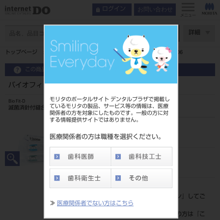
お問い合わせ
ログイン
メニュー
ページ数
詳細
トップページ
バイオフィットD テフデッサーII（非吸収性） TD-06
この商品に関するお問い合わせ
バイオフィットD テフデッサーII（非吸収性） TD-06
モリタのポータルサイト デンタルプラザで掲載し
Bio Fit-D
ているモリタの製品、サービス等の情報は、医療
滅菌済針付縫合糸
関係者の方を対象にしたものです。一般の方に対
する情報提供サイトではありません。
品目コード
207500406
医療関係者の方は職種を選択ください。
JAN/EANコード
4946585250903
標準価格
価格の確認は『
ログイン
』してご
≫
医療関係者でない方はこちら
覧ください。
ネット会員登録がまだの方は『
こ