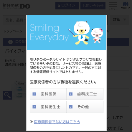
お問い合わせ
ログイン
メニュー
ページ数
詳細
トップページ
バイオフィットD テフデッサーII（非吸収性） TD-07
この商品に関するお問い合わせ
バイオフィットD テフデッサーII（非吸収性） TD-07
モリタのポータルサイト デンタルプラザで掲載し
Bio Fit-D
ているモリタの製品、サービス等の情報は、医療
滅菌済針付縫合糸
関係者の方を対象にしたものです。一般の方に対
する情報提供サイトではありません。
品目コード
207500407
医療関係者の方は職種を選択ください。
JAN/EANコード
4946585250910
標準価格
価格の確認は『
ログイン
』してご
≫
医療関係者でない方はこちら
覧ください。
ネット会員登録がまだの方は『
こ