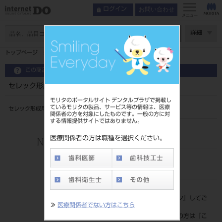
お問い合わせ
ログイン
メニュー
ページ数
詳細
トップページ
セレック形成用バー ＲＫＣ－６ｆｆ（５入）
この商品に関するお問い合わせ
セレック形成用バー ＲＫＣ－６ｆｆ（５入）
モリタのポータルサイト デンタルプラザで掲載し
ているモリタの製品、サービス等の情報は、医療
セレック形成用バー RKC-6ff 5入
関係者の方を対象にしたものです。一般の方に対
する情報提供サイトではありません。
品目コード
206450436
医療関係者の方は職種を選択ください。
JAN/EANコード
4580198382660
標準価格
価格の確認は『
ログイン
』してご
≫
医療関係者でない方はこちら
覧ください。
ネット会員登録がまだの方は『
こ