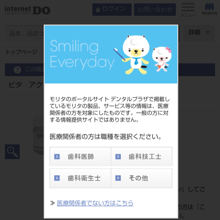
お問い合わせ
ログイン
メニュー
ページ数
詳細
トップページ
ビタ アクセントプラス グレーズペースト 4g
この商品に関するお問い合わせ
ビタ アクセントプラス グレーズペースト 4g
モリタのポータルサイト デンタルプラザで掲載し
ているモリタの製品、サービス等の情報は、医療
関係者の方を対象にしたものです。一般の方に対
する情報提供サイトではありません。
品目コード
206450771
医療関係者の方は職種を選択ください。
JAN/EANコード
4548188174022
標準価格
価格の確認は『
ログイン
』してご
覧ください。
≫
医療関係者でない方はこちら
ネット会員登録がまだの方は『
こ
ちら
』より登録ください。