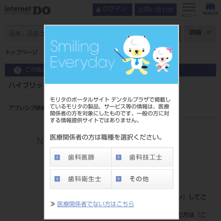
お問い合わせ
ログイン
メニュー
ページ数
詳細
トップページ
ハイブリッドフレックス ＨＰ ７６０７ １２入
この商品に関するお問い合わせ
ハイブリッドフレックス ＨＰ ７６０７ １２入
モリタのポータルサイト デンタルプラザで掲載し
ているモリタの製品、サービス等の情報は、医療
アブレシブ研削器具 ハイブリッドフレックス HP 7607 12入
関係者の方を対象にしたものです。一般の方に対
する情報提供サイトではありません。
品目コード
206710689
医療関係者の方は職種を選択ください。
JAN/EANコード
4571197441236
標準価格
価格の確認は『
ログイン
』してご
≫
医療関係者でない方はこちら
覧ください。
ネット会員登録がまだの方は『
こ