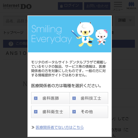
お問い合わせ
ログイン
メニュー
ページ数
詳細
トップページ
ＡＮＳ１００１－ＧＬＬ－ＳＰ 下顎孔伝達麻酔粘膜
この商品に関するお問い合わせ
ＡＮＳ１００１－ＧＬＬ－ＳＰ 下顎孔伝達麻酔粘膜
モリタのポータルサイト デンタルプラザで掲載し
ているモリタの製品、サービス等の情報は、医療
関係者の方を対象にしたものです。一般の方に対
する情報提供サイトではありません。
品目コード
204520215
医療関係者の方は職種を選択ください。
JAN/EANコード
4994081388781
標準価格
価格の確認は『
ログイン
』してご
覧ください。
≫
医療関係者でない方はこちら
ネット会員登録がまだの方は『
こ
ちら
』より登録ください。