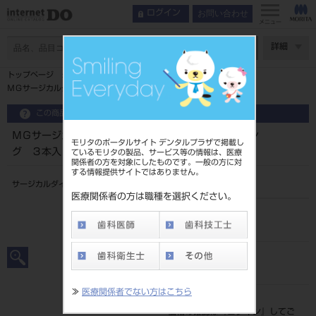
お問い合わせ
ログイン
メニュー
ページ数
詳細
トップページ
ＭＧサージカルダイヤＥｎｄｏ ゼックリアタイプロング ３本入
この商品に関するお問い合わせ
ＭＧサージカルダイヤＥｎｄｏ ゼックリアタイプロン
モリタのポータルサイト デンタルプラザで掲載し
グ ３本入
ているモリタの製品、サービス等の情報は、医療
関係者の方を対象にしたものです。一般の方に対
する情報提供サイトではありません。
サージカルダイヤEndo ゼックリアタイプロング （3本入）
医療関係者の方は職種を選択ください。
品目コード
206740298
JAN/EANコード
4560251600917
≫
医療関係者でない方はこちら
標準価格
価格の確認は『
ログイン
』してご