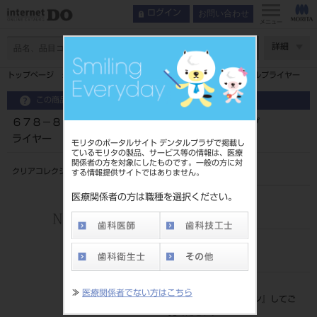
お問い合わせ
ログイン
メニュー
ページ数
詳細
トップページ
６７８－８０２ クリアコレクション ホリゾンタルプライヤー
この商品に関するお問い合わせ
６７８－８０２ クリアコレクション ホリゾンタルプ
ライヤー
モリタのポータルサイト デンタルプラザで掲載し
ているモリタの製品、サービス等の情報は、医療
関係者の方を対象にしたものです。一般の方に対
クリアコレクション ホリゾンタル
する情報提供サイトではありません。
医療関係者の方は職種を選択ください。
品目コード
206850175
JAN/EANコード
0889950004067
標準価格
≫
医療関係者でない方はこちら
価格の確認は『
ログイン
』してご
覧ください。